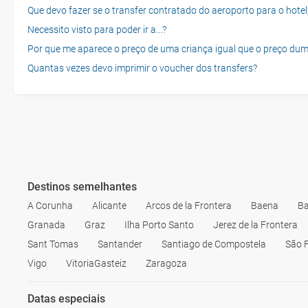
Que devo fazer se o transfer contratado do aeroporto para o hotel
Necessito visto para poder ir a...?
Por que me aparece o preço de uma criança igual que o preço dum
Quantas vezes devo imprimir o voucher dos transfers?
Destinos semelhantes
A Corunha
Alicante
Arcos de la Frontera
Baena
Ba
Granada
Graz
Ilha Porto Santo
Jerez de la Frontera
Sant Tomas
Santander
Santiago de Compostela
São 
Vigo
VitoriaGasteiz
Zaragoza
Datas especiais