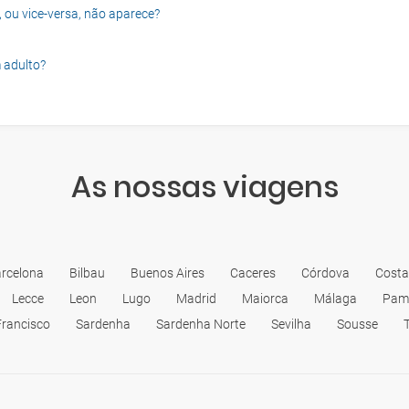
, ou vice-versa, não aparece?
 adulto?
As nossas viagens
rcelona
Bilbau
Buenos Aires
Caceres
Córdova
Costa
Lecce
Leon
Lugo
Madrid
Maiorca
Málaga
Pam
Francisco
Sardenha
Sardenha Norte
Sevilha
Sousse