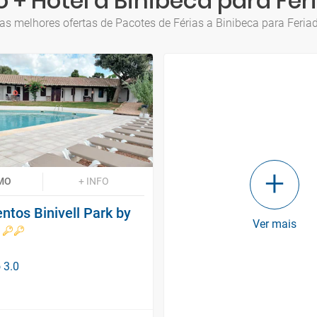
 + Hotel a Binibeca para Fe
as melhores ofertas de Pacotes de Férias a Binibeca para Feri
MO
+ INFO
tos Binivell Park by
Ver mais