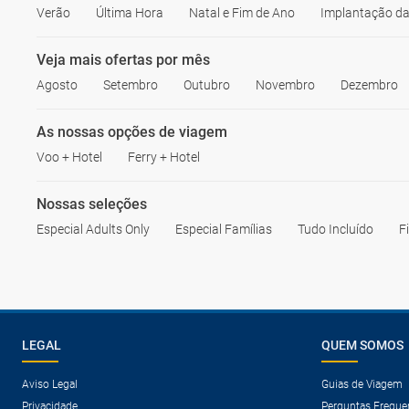
Verão
Última Hora
Natal e Fim de Ano
Implantação da
Veja mais ofertas por mês
Agosto
Setembro
Outubro
Novembro
Dezembro
As nossas opções de viagem
Voo + Hotel
Ferry + Hotel
Nossas seleções
Especial Adults Only
Especial Famílias
Tudo Incluído
F
LEGAL
QUEM SOMOS
Aviso Legal
Guias de Viagem
Privacidade
Perguntas Freque