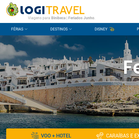
CONTACTO
PERGUNTAS FREQUENTES
Viagens para
Binibeca
|
Feriados Junho
.
FÉRIAS
DESTINOS
DISNEY
F
VOO + HOTEL
CARAÍBAS E E