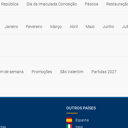
 República
Dia da Imaculada Conceição
Páscoa
Restauração
Janeiro
Fevereiro
Março
Abril
Maio
Junho
Jul
im de semana
Promoções
São Valentim
Partidas 2027
OUTROS PAÍSES
Espanha
ntes
Italia