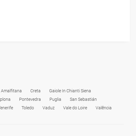
 Amalfitana
Creta
Gaiole In Chianti Siena
plona
Pontevedra
Puglia
San Sebastián
Tenerife
Toledo
Vaduz
Vale do Loire
Valência