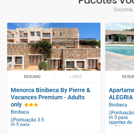
Pacotes Voo
Encontre 
RESUMO
+ INFO
RESU
Menorca Binibeca By Pierre &
Apartamen
Vacances Premium - Adults
ALEGRIA
only
Binibeca
Binibeca