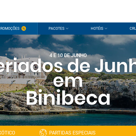
PROMOÇÕES
PACOTES
HOTÉIS
CRU
4 E 10 DE JUNHO
eriados de Jun
em
Binibeca
XÓTICO
PARTIDAS ESPECIAIS