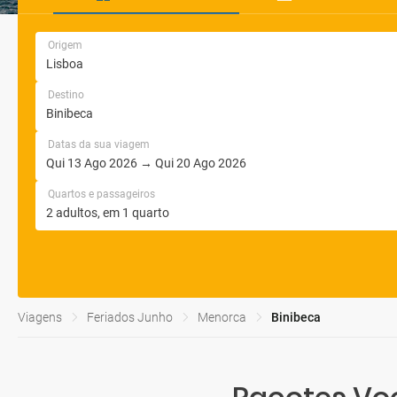
Origem
Destino
Datas da sua viagem
Quartos e passageiros
Viagens
Feriados Junho
Menorca
Binibeca