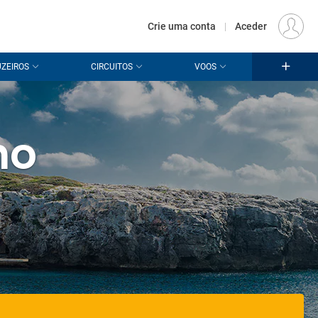
€
Origem
LISBOA (LIS)
PT
EUR
Crie uma conta
|
Aceder
ZEIROS
CIRCUITOS
VOOS
ho