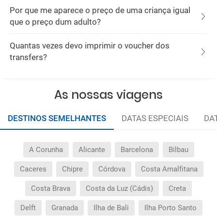
Por que me aparece o preço de uma criança igual
que o preço dum adulto?
Quantas vezes devo imprimir o voucher dos
transfers?
As nossas viagens
DESTINOS SEMELHANTES
DATAS ESPECIAIS
DA
A Corunha
Alicante
Barcelona
Bilbau
Caceres
Chipre
Córdova
Costa Amalfitana
Costa Brava
Costa da Luz (Cádis)
Creta
Delft
Granada
Ilha de Bali
Ilha Porto Santo