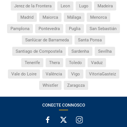
Jerez de la Frontera
Leon
Lugo
Madeira
Madrid
Maiorca
Málaga
Menorca
Pamplona
Pontevedra
Puglia
San Sebastián
Sanlúcar de Barrameda
Santa Ponsa
Santiago de Compostela
Sardenha
Sevilha
Tenerife
Thera
Toledo
Vaduz
Vale do Loire
Valência
Vigo
VitoriaGasteiz
Whistler
Zaragoza
CONECTE CONNOSCO