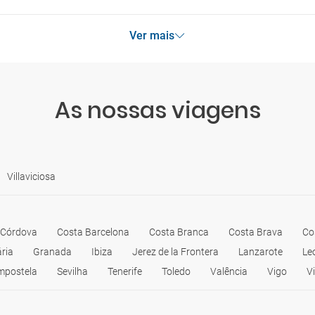
Ver mais
As nossas viagens
Villaviciosa
Córdova
Costa Barcelona
Costa Branca
Costa Brava
Co
ria
Granada
Ibiza
Jerez de la Frontera
Lanzarote
Le
mpostela
Sevilha
Tenerife
Toledo
Valência
Vigo
V