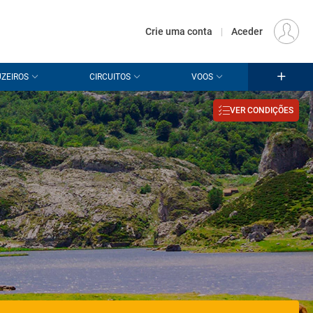
€
Origem
LISBOA (LIS)
PT
EUR
Crie uma conta
|
Aceder
ZEIROS
CIRCUITOS
VOOS
VER CONDIÇÕES