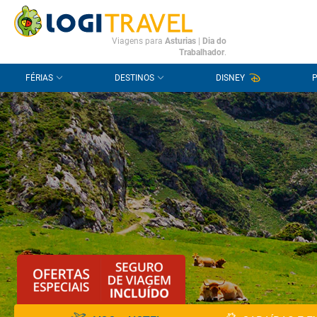
CONTACTO
PERGUNTAS FREQUENTES
Viagens para
Asturias
|
Dia do
Trabalhador
.
FÉRIAS
DESTINOS
DISNEY