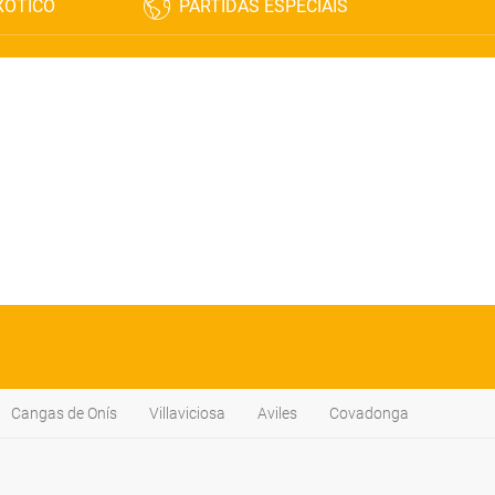
XÓTICO
PARTIDAS ESPECIAIS
Cangas de Onís
Villaviciosa
Aviles
Covadonga