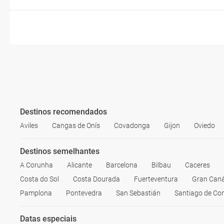
Destinos recomendados
Aviles
Cangas de Onís
Covadonga
Gijon
Oviedo
Destinos semelhantes
A Corunha
Alicante
Barcelona
Bilbau
Caceres
Costa do Sol
Costa Dourada
Fuerteventura
Gran Caná
Pamplona
Pontevedra
San Sebastián
Santiago de Co
Datas especiais