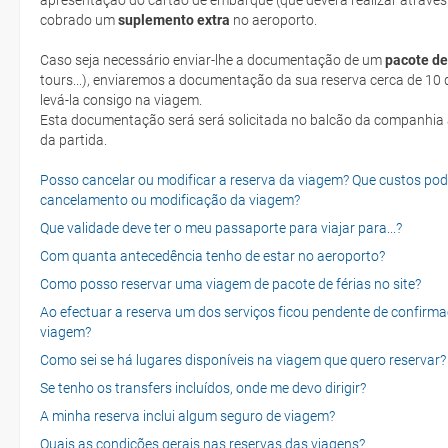
apresentação do cartão de embarque (que deverá realizar através
cobrado um
suplemento extra
no aeroporto.
Caso seja necessário enviar-lhe a documentação de um
pacote de
tours...), enviaremos a documentação da sua reserva cerca de 10 d
levá-la consigo na viagem.
Esta documentação será será solicitada no balcão da companhia aéreen ao realizar o check-in no dia
da partida.
Posso cancelar ou modificar a reserva da viagem? Que custos po
cancelamento ou modificação da viagem?
Que validade deve ter o meu passaporte para viajar para...?
Com quanta antecedência tenho de estar no aeroporto?
Como posso reservar uma viagem de pacote de férias no site?
Ao efectuar a reserva um dos serviços ficou pendente de confirma
viagem?
Como sei se há lugares disponíveis na viagem que quero reservar?
Se tenho os transfers incluídos, onde me devo dirigir?
A minha reserva inclui algum seguro de viagem?
Quais as condições gerais nas reservas das viagens?