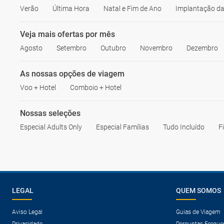
Verão
Última Hora
Natal e Fim de Ano
Implantação da
Veja mais ofertas por mês
Agosto
Setembro
Outubro
Novembro
Dezembro
As nossas opções de viagem
Voo + Hotel
Comboio + Hotel
Nossas seleções
Especial Adults Only
Especial Famílias
Tudo Incluído
F
LEGAL
QUEM SOMOS
Aviso Legal
Guias de Viagem