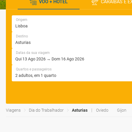
VOO + HOTEL
CARAÍBAS E E
Origem
Destino
Datas da sua viagem
Quartos e passageiros
Viagens
Dia do Trabalhador
Asturias
Oviedo
Gijon