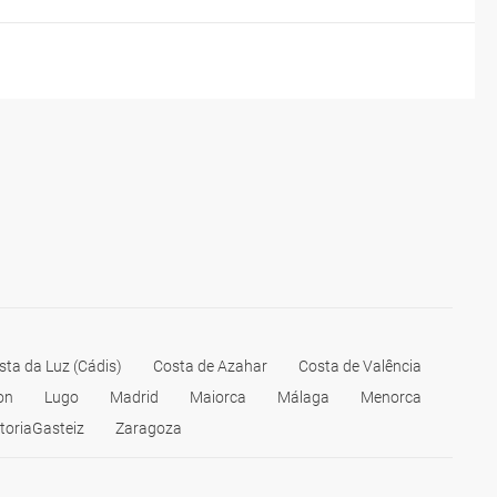
sta da Luz (Cádis)
Costa de Azahar
Costa de Valência
on
Lugo
Madrid
Maiorca
Málaga
Menorca
itoriaGasteiz
Zaragoza