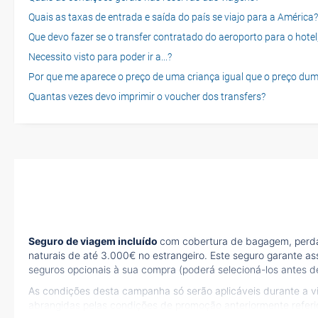
Quais as taxas de entrada e saída do país se viajo para a América?
Que devo fazer se o transfer contratado do aeroporto para o hotel
Necessito visto para poder ir a...?
Por que me aparece o preço de uma criança igual que o preço dum
Quantas vezes devo imprimir o voucher dos transfers?
Seguro de viagem incluído
com cobertura de bagagem, perda 
naturais de até 3.000€ no estrangeiro. Este seguro garante as
seguros opcionais à sua compra (poderá selecioná-los antes de
As condições desta campanha só serão aplicáveis durante a 
abrangidas pelas condições de promoção anteriormente refer