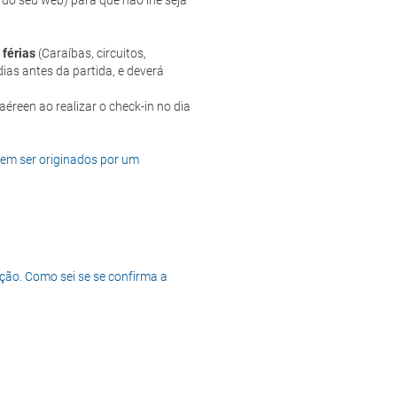
 do seu web) para que não lhe seja
 férias
(Caraíbas, circuitos,
ias antes da partida, e deverá
dem ser originados por um
ção. Como sei se se confirma a