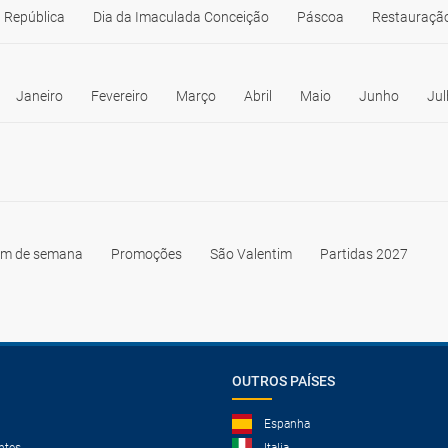
 República
Dia da Imaculada Conceição
Páscoa
Restauração
Janeiro
Fevereiro
Março
Abril
Maio
Junho
Jul
im de semana
Promoções
São Valentim
Partidas 2027
OUTROS PAÍSES
Espanha