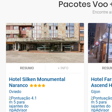
Pacotes Voo +
Encontre a
RESUMO
+ INFO
RESU
Hotel Silken Monumental
Hotel Far
Naranco
Ascend Ho
Oviedo
Gijon