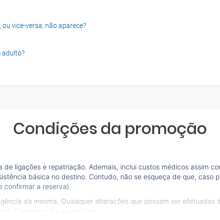
, ou vice-versa, não aparece?
 adulto?
Condições da promoção
de ligações e repatriação. Ademais, inclui custos médicos assim co
sistência básica no destino. Contudo, não se esqueça de que, caso pr
 confirmar a reserva).
vigência da mesma. Quaisquer alterações que possam ser efetuadas 
idas. Desconto não acumulável.