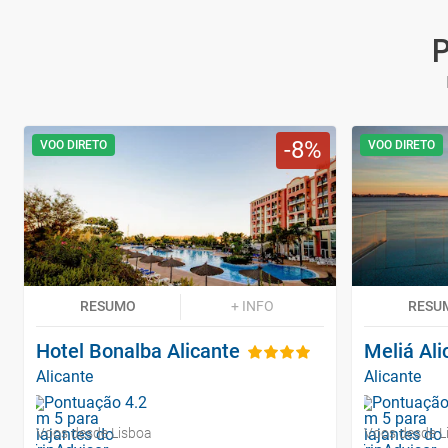
P
8
VOO DIRETO
VOO DIRETO
RESUMO
+ INFO
RESU
Hotel Bonalba Alicante
Meliá Ali
Alicante
Alicante
Voos desde Lisboa
Voos desde L