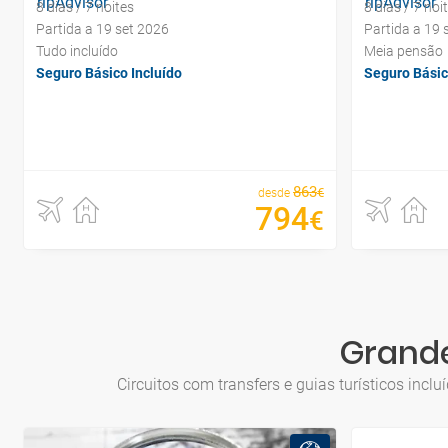
8 dias / 7 noites
8 dias / 7 noi
Partida a 19 set 2026
Partida a 19 
Tudo incluído
Meia pensão
Seguro Básico Incluído
Seguro Básic
863
€
desde
794
€
Grande
Circuitos com transfers e guias turísticos inc