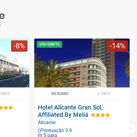
e
e
8
14
VOO DIRETO
 INFO
RESUMO
+ INFO
Hotel Alicante Gran Sol,
Affiliated By Meliá
Alicante