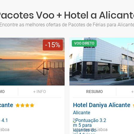
acotes Voo + Hotel a Alicant
Encontre as melhores ofertas de Pacotes de Férias para Alicant
15
VOO DIRETO
MO
+ INFO
RESUMO
+
cante
Hotel Daniya Alicante
Alicante
isboa
Voos desde Lisboa