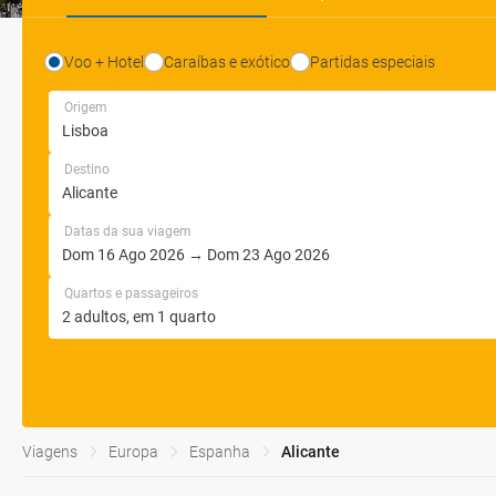
Voo + Hotel
Caraíbas e exótico
Partidas especiais
Origem
Destino
Datas da sua viagem
Quartos e passageiros
Viagens
Europa
Espanha
Alicante