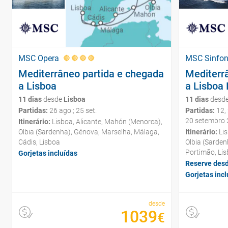
MSC Opera
MSC Sinfon
Mediterrâneo partida e chegada
Mediterr
a Lisboa
a Lisboa 
11 dias
desde
Lisboa
11 dias
desd
Partidas:
26 ago.; 25 set.
Partidas:
12, 
20 setembro
Itinerário:
Lisboa, Alicante, Mahón (Menorca),
Olbia (Sardenha), Génova, Marselha, Málaga,
Itinerário:
Lis
Cádis, Lisboa
Olbia (Sarden
Portimão, Li
Gorjetas incluídas
Reserve des
Gorjetas incl
desde
1039
€