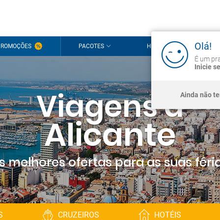
Olá!
PROMOÇÕES
PACOTES
HOTÉIS
CRU
É um pra
Inicie s
Viagens a
Ainda não t
Alicante
s melhores ofertas para as suas féri
S
CRUZEIROS
HOTÉIS