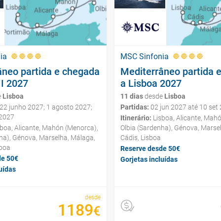
ia
MSC Sinfonia
âneo partida e chegada
Mediterrâneo partida 
II 2027
a Lisboa 2027
e
Lisboa
11 dias
desde
Lisboa
22 junho 2027; 1 agosto 2027;
Partidas:
02 jun 2027 até 10 set
 2027
Itinerário:
Lisboa, Alicante, Mah
boa, Alicante, Mahón (Menorca),
Olbia (Sardenha), Génova, Marse
ha), Génova, Marselha, Málaga,
Cádis, Lisboa
sboa
Reserve desde 50€
de 50€
Gorjetas incluídas
uídas
desde
1189
€