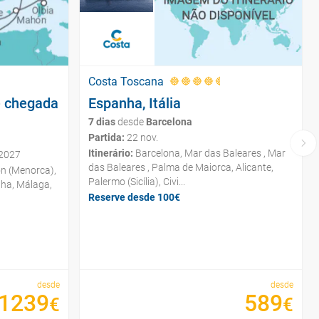
Costa Toscana
e chegada
Espanha, Itália
7 dias
desde
Barcelona
Partida:
22 nov.
Itinerário:
Barcelona, Mar das Baleares , Mar
 2027
das Baleares , Palma de Maiorca, Alicante,
ón (Menorca),
Palermo (Sicília), Civi...
lha, Málaga,
Reserve desde 100€
desde
desde
1239
589
€
€