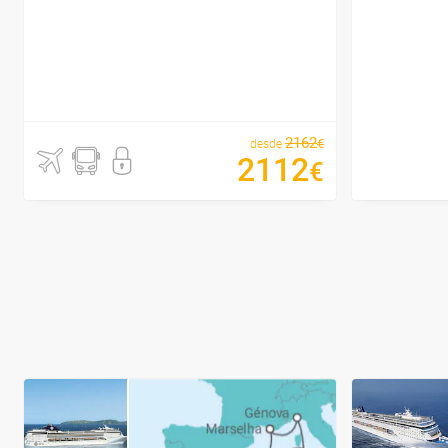
2162
€
desde
2112
€