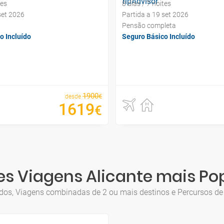
tes
8 dias / 7 noites
set 2026
Partida a 19 set 2026
Pensão completa
o Incluído
Seguro Básico Incluído
1900
€
desde
1619
€
s Viagens Alicante mais Po
luídos, Viagens combinadas de 2 ou mais destinos e Percursos d