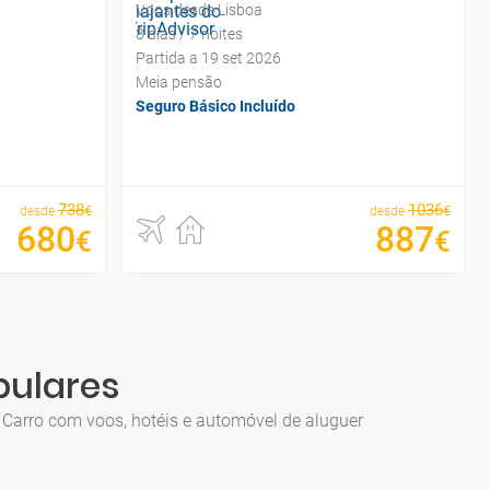
Voos desde Lisboa
8 dias / 7 noites
Partida a 19 set 2026
Meia pensão
Seguro Básico Incluído
738
1036
€
€
desde
desde
680
887
€
€
pulares
e Carro com voos, hotéis e automóvel de aluguer