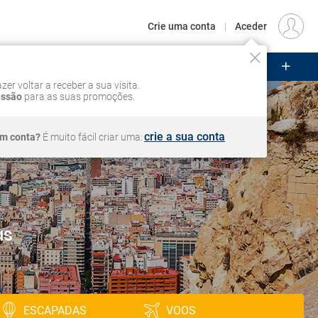
€
Origem
LISBOA (LIS)
PT
EUR
Crie uma conta
|
Aceder
ZEIROS
CIRCUITOS
VOOS
Iniciar sessão
zer voltar a receber a sua visita.
essão
para as suas promoções.
crie a sua conta
em conta?
É muito fácil criar uma:
as
ESCAPADAS
VOOS