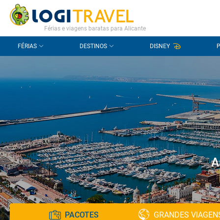
CONTACTO
PERGUNTAS FREQUENTES
Férias e viagens baratas para Alicante
FÉRIAS
DESTINOS
DISNEY
A
PACOTES
GRANDES VIAGEN