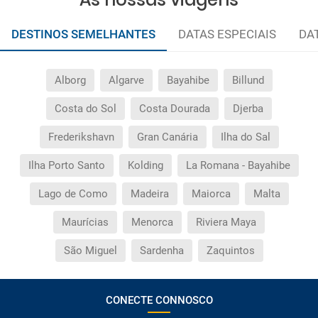
DESTINOS SEMELHANTES
DATAS ESPECIAIS
DA
Alborg
Algarve
Bayahibe
Billund
Costa do Sol
Costa Dourada
Djerba
Frederikshavn
Gran Canária
Ilha do Sal
Ilha Porto Santo
Kolding
La Romana - Bayahibe
Lago de Como
Madeira
Maiorca
Malta
Maurícias
Menorca
Riviera Maya
São Miguel
Sardenha
Zaquintos
CONECTE CONNOSCO