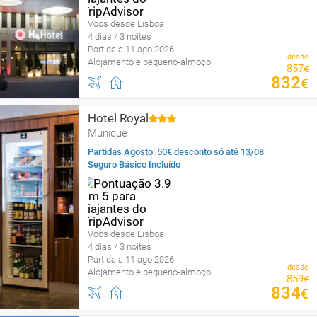
Voos desde Lisboa
4 dias / 3 noites
Partida a 11 ago 2026
desde
Alojamento e pequeno-almoço
857
€
832
€
Hotel Royal
Munique
Partidas Agosto: 50€ desconto só até 13/08
Seguro Básico Incluído
Voos desde Lisboa
4 dias / 3 noites
Partida a 11 ago 2026
desde
Alojamento e pequeno-almoço
859
€
834
€