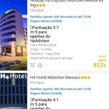
Holiday Inn Express München-Messe By
Ihg
Munique
Partidas Agosto: 50€ desconto só até 13/08
Seguro Básico Incluído
Voos desde Lisboa
4 dias / 3 noites
Partida a 11 ago 2026
desde
Alojamento e pequeno-almoço
847
€
822
€
H4 Hotel München Messe
Munique
Partidas Agosto: 50€ desconto só até 13/08
Seguro Básico Incluído