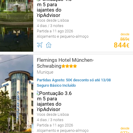
Voos desde Lisboa
4 dias / 3 noites
Partida a 11 ago 2026
desde
Alojamento e pequeno-almoço
869
€
844
€
Flemings Hotel München-
Schwabing
Munique
Partidas Agosto: 50€ desconto só até 13/08
Seguro Básico Incluído
Voos desde Lisboa
4 dias / 3 noites
Partida a 11 ago 2026
desde
Alojamento e pequeno-almoço