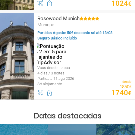
1024
€
Rosewood Munich
Munique
Partidas Agosto: 50€ desconto só até 13/08
Seguro Básico Incluído
Voos desde Lisboa
4 dias / 3 noites
Partida a 11 ago 2026
desde
Só alojamento
1850
€
1740
€
Datas destacadas