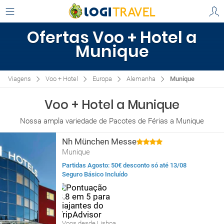
Ofertas Voo + Hotel a
Munique
Viagens
Voo + Hotel
Europa
Alemanha
Munique
Voo + Hotel a Munique
Nossa ampla variedade de Pacotes de Férias a Munique
Nh München Messe
Munique
Partidas Agosto: 50€ desconto só até 13/08
Seguro Básico Incluído
Voos desde Lisboa