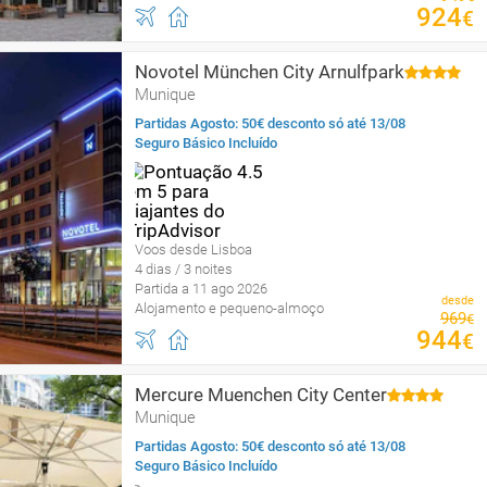
924
€
Novotel München City Arnulfpark
Munique
Partidas Agosto: 50€ desconto só até 13/08
Seguro Básico Incluído
Voos desde Lisboa
4 dias / 3 noites
Partida a 11 ago 2026
desde
Alojamento e pequeno-almoço
969
€
944
€
Mercure Muenchen City Center
Munique
Partidas Agosto: 50€ desconto só até 13/08
Seguro Básico Incluído