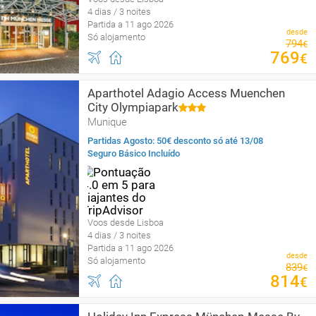
4 dias / 3 noites
Partida a 11 ago 2026
desde
Só alojamento
794
€
769
€
Aparthotel Adagio Access Muenchen
City Olympiapark
Munique
Partidas Agosto: 50€ desconto só até 13/08
Seguro Básico Incluído
Voos desde Lisboa
4 dias / 3 noites
Partida a 11 ago 2026
desde
Só alojamento
839
€
814
€