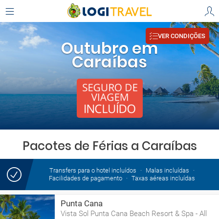
VER CONDIÇÕES
Outubro em
Caraíbas
Pacotes de Férias a Caraíbas
Transfers para o hotel incluídos
Malas incluídas
Facilidades de pagamento
Taxas aéreas incluídas
Punta Cana
Vista Sol Punta Cana Beach Resort & Spa - All