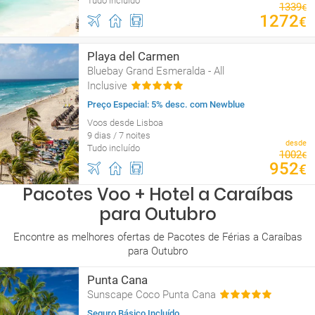
Tudo incluído
1339
€
1272
€
Playa del Carmen
Bluebay Grand Esmeralda - All
Inclusive
Preço Especial: 5% desc. com Newblue
Voos desde Lisboa
9 dias / 7 noites
desde
Tudo incluído
1002
€
952
€
Pacotes Voo + Hotel a Caraíbas
para Outubro
Encontre as melhores ofertas de Pacotes de Férias a Caraíbas
para Outubro
Punta Cana
Sunscape Coco Punta Cana
Seguro Básico Incluído