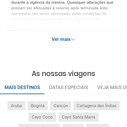
durante a vigência da mesma. Quaisquer alterações que
possam ser efetuadas à reserva após terminada esta
campanha não serão abrangidas pelas condições de
promoção anteriormente referidas. Desconto não
acumulável.
Ver mais
As nossas viagens
MAIS DESTINOS
DATAS ESPECIAIS
VEJA MAIS O
Aruba
Bogotá
Cancún
Cartagena das Índias
Cayo Coco
Cayo Santa Maria