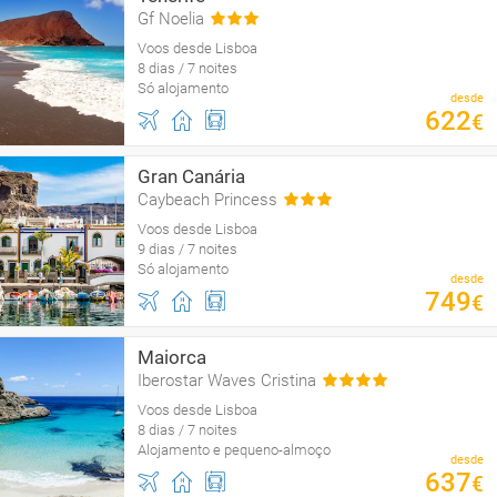
Gf Noelia
Voos desde Lisboa
8 dias / 7 noites
Só alojamento
desde
622
€
Gran Canária
Caybeach Princess
Voos desde Lisboa
9 dias / 7 noites
Só alojamento
desde
749
€
Maiorca
Iberostar Waves Cristina
Voos desde Lisboa
8 dias / 7 noites
Alojamento e pequeno-almoço
desde
637
€