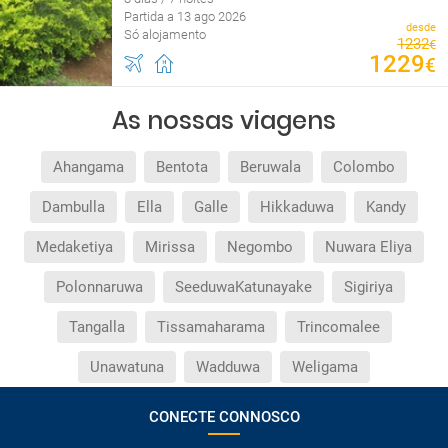
Partida a 13 ago 2026
desde
Só alojamento
1232
€
1229
€
As nossas viagens
Ahangama
Bentota
Beruwala
Colombo
Dambulla
Ella
Galle
Hikkaduwa
Kandy
Medaketiya
Mirissa
Negombo
Nuwara Eliya
Polonnaruwa
SeeduwaKatunayake
Sigiriya
Tangalla
Tissamaharama
Trincomalee
Unawatuna
Wadduwa
Weligama
CONECTE CONNOSCO