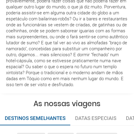
provavelmente, poderá fazer coisas que não poderia fazer em
qualquer outro lugar do mundo, o que já diz muito. Porventura,
Ao efectuar a reserva um dos serviços ficou
poderia assistir-se em alguma outra cidade do globo a um
pendente de confirmação. Como sei se se confirma
espetáculo com bailarinas-robôs? Ou ir a bares e restaurantes
a viagem?
onde as funcionárias se vestem de criadas, de gatinhas ou de
coelhinhas, onde se podem saborear iguarias com as formas
mais surpreendentes, ou onde o fará sentir-se como autêntico
Como sei se há lugares disponíveis na viagem que
lutador de sumo? E que tal ver ao vivo as almofadas "braço de
quero reservar?
namorado", concebidas para substituir um companheiro por
outro, digamos... mais silencioso? E dormir "fechado" num
Se tenho os transfers incluídos, onde me devo
hotel-cápsula, como se estivesse praticamente numa nave
espacial? Ou saber o que o espera no futuro num templo
dirigir?
xintoísta? Porque o tradicional e o moderno andam de mãos
dadas em Tóquio como em mais nenhum lugar do mundo. E
A minha reserva inclui algum seguro de viagem?
isso tem de ser visto e desfrutado.
Quais as condições gerais nas reservas das
As nossas viagens
viagens?
DESTINOS SEMELHANTES
DATAS ESPECIAIS
DA
Quais as taxas de entrada e saída do país se viajo
para a América?