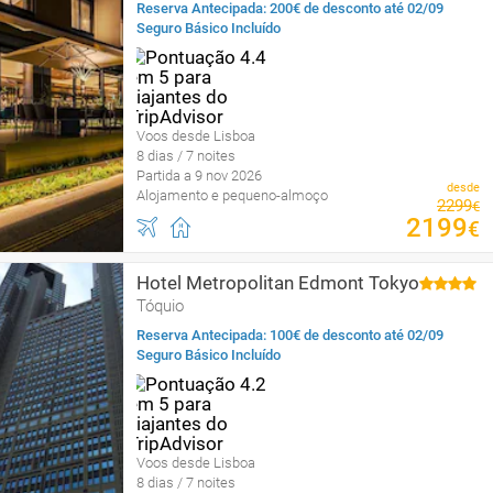
Reserva Antecipada: 200€ de desconto até 02/09
Seguro Básico Incluído
Voos desde Lisboa
8 dias / 7 noites
Partida a 9 nov 2026
desde
Alojamento e pequeno-almoço
2299
€
2199
€
Hotel Metropolitan Edmont Tokyo
Tóquio
Reserva Antecipada: 100€ de desconto até 02/09
Seguro Básico Incluído
Voos desde Lisboa
8 dias / 7 noites