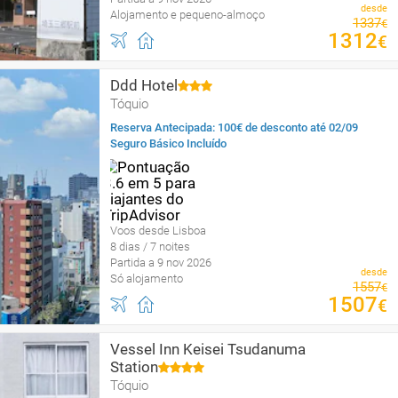
desde
Alojamento e pequeno-almoço
1337
€
1312
€
Ddd Hotel
Tóquio
Reserva Antecipada: 100€ de desconto até 02/09
Seguro Básico Incluído
Voos desde Lisboa
8 dias / 7 noites
Partida a 9 nov 2026
desde
Só alojamento
1557
€
1507
€
Vessel Inn Keisei Tsudanuma
Station
Tóquio