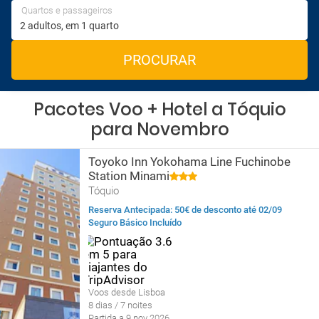
Quartos e passageiros
PROCURAR
Pacotes Voo + Hotel a Tóquio
para Novembro
Toyoko Inn Yokohama Line Fuchinobe
Station Minami
Tóquio
Reserva Antecipada: 50€ de desconto até 02/09
Seguro Básico Incluído
Voos desde Lisboa
8 dias / 7 noites
Partida a 9 nov 2026