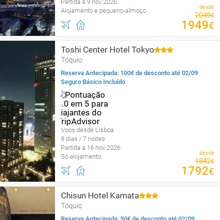
Partida a 9 nov 2026
desde
Alojamento e pequeno-almoço
2049
€
1949
€
Toshi Center Hotel Tokyo
Tóquio
Reserva Antecipada: 100€ de desconto até 02/09
Seguro Básico Incluído
Voos desde Lisboa
8 dias / 7 noites
Partida a 16 nov 2026
desde
Só alojamento
1842
€
1792
€
Chisun Hotel Kamata
Tóquio
Reserva Antecipada: 50€ de desconto até 02/09