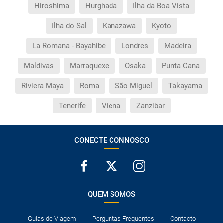
Hiroshima
Hurghada
Ilha da Boa Vista
Que devo fazer se o transfer contratado do
aeroporto para o hotel, ou vice-versa, não aparece?
Ilha do Sal
Kanazawa
Kyoto
La Romana - Bayahibe
Londres
Madeira
Necessito visto para poder ir a...?
Maldivas
Marraquexe
Osaka
Punta Cana
Por que me aparece o preço de uma criança igual
que o preço dum adulto?
Riviera Maya
Roma
São Miguel
Takayama
Tenerife
Viena
Zanzibar
Quantas vezes devo imprimir o voucher dos
transfers?
CONECTE CONNOSCO
QUEM SOMOS
Guias de Viagem
Perguntas Frequentes
Contacto