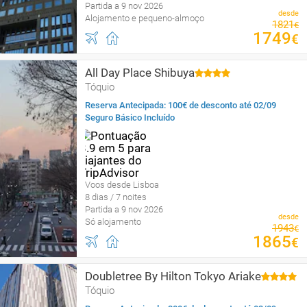
Partida a 9 nov 2026
desde
Alojamento e pequeno-almoço
1821
€
1749
€
All Day Place Shibuya
Tóquio
Reserva Antecipada: 100€ de desconto até 02/09
Seguro Básico Incluído
Voos desde Lisboa
8 dias / 7 noites
Partida a 9 nov 2026
desde
Só alojamento
1943
€
1865
€
Doubletree By Hilton Tokyo Ariake
Tóquio