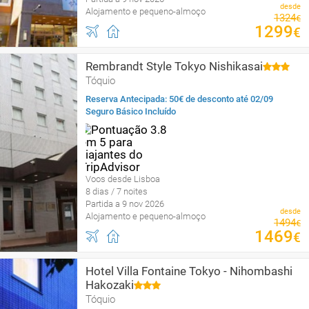
desde
Alojamento e pequeno-almoço
1324
€
1299
€
Rembrandt Style Tokyo Nishikasai
Tóquio
Reserva Antecipada: 50€ de desconto até 02/09
Seguro Básico Incluído
Voos desde Lisboa
8 dias / 7 noites
Partida a 9 nov 2026
desde
Alojamento e pequeno-almoço
1494
€
1469
€
Hotel Villa Fontaine Tokyo - Nihombashi
Hakozaki
Tóquio