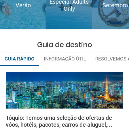
Especial Adults
Verão
Setembro
Only
Guia de destino
GUIA RÁPIDO
INFORMAÇÃO ÚTIL
RESOLVEMOS A
Organize a sua viagem
Moeda
e-mail
deverá imprimi-la
low cost
Tóquio: Temos uma seleção de ofertas de
vôos, hotéis, pacotes, carros de aluguel,...