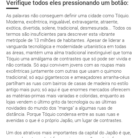
suplemento extra
Verifique todos eles pressionando um botão:
pacote de
férias
As palavras não conseguem definir uma cidade como Tóquio.
Moderna, excêntrica, inigualável, extravagante, atraente,
exótica, divertida, solene, tradicional, desmesurada... Todos os
termos são insuficientes para descrever esta vibrante
metrópole de 13 milhões de habitantes. Apesar de liderar a
vanguarda tecnológica e modernidade urbanística em todas
Posso cancelar ou modificar a reserva da viagem?
as áreas, mantém uma alma tradicional inextinguível que torna
Que custos podem ser originados por um
Tóquio uma amálgama de contrastes que só pode ser vivida e
cancelamento ou modificação da viagem?
não contada. Só aqui convivem jovens com as roupas mais
excêntricas juntamente com outras que usam o quimono
tradicional; só aqui gigantescos e ameaçadores arranha-céus
Que validade deve ter o meu passaporte para viajar
partilham as ruas com bairros de casas de madeira no estilo
para...?
antigo mais puro; só aqui é que enormes mercados oferecem
as matérias-primas mais variadas e coloridas, enquanto as
lojas vendem o último grito da tecnologia ou as últimas
Com quanta antecedência tenho de estar no
novidades do mundo dos "manga" a algumas ruas de
aeroporto?
distância. Porque Tóquio condensa entre as suas ruas e
avenidas o que é o próprio Japão, um lugar de contrastes.
Como posso reservar uma viagem de pacote de
férias no site?
Um dos atrativos mais importantes da capital do Japão é que,