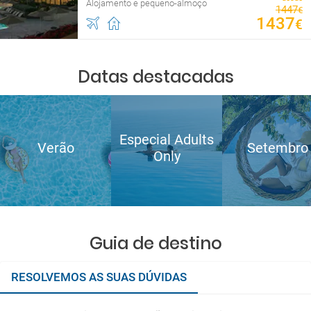
Alojamento e pequeno-almoço
1447
€
1437
€
Datas destacadas
Especial Adults
Verão
Setembro
Only
Guia de destino
RESOLVEMOS AS SUAS DÚVIDAS