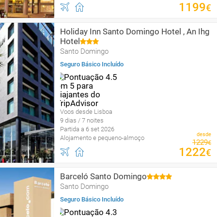
1199
€
Holiday Inn Santo Domingo Hotel , An Ihg
Hotel
Santo Domingo
Seguro Básico Incluído
Voos desde Lisboa
9 dias / 7 noites
Partida a 6 set 2026
desde
Alojamento e pequeno-almoço
1229
€
1222
€
Barceló Santo Domingo
Santo Domingo
Seguro Básico Incluído