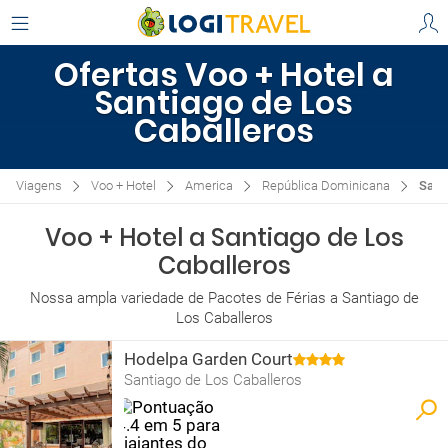
Ofertas Voo + Hotel a
Santiago de Los
Caballeros
Viagens
Voo + Hotel
America
República Dominicana
Sant
Voo + Hotel a Santiago de Los
Caballeros
Nossa ampla variedade de Pacotes de Férias a Santiago de
Los Caballeros
Hodelpa Garden Court
Santiago de Los Caballeros