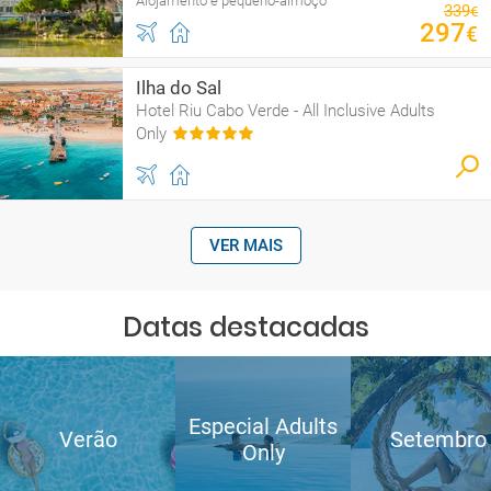
Alojamento e pequeno-almoço
339
€
297
€
Ilha do Sal
Hotel Riu Cabo Verde - All Inclusive Adults
Only
VER MAIS
Datas destacadas
Especial Adults
Verão
Setembro
Only