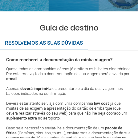
Guia de destino
RESOLVEMOS AS SUAS DÚVIDAS
Como receberei a documentação da minha viagem?
Quase todas as companhias aéreas já emitem os bilhetes electrónicos.
Por este motivo, toda a documentação da sua viagem será enviada por
e-mail
.
Apenas
deverá imprimi-la
e apresentar-se o dia da sua viagem nos
balcões indicados na confirmação
Deverá estar atento se viaja com uma companhia
low cost
, já que
muitas delas exigem a apresentação do cartão de embarque (que
deverá realizar através do seu web) para que não lhe seja cobrado um
suplemento extra
no aeroporto.
Caso seja necessário enviar-lhe a documentação de um
pacote de
férias
(Caraíbas, circuitos, tours...), enviaremos a documentação da sua
reserva cerca de 10 dias antes da partida, e deverá levá-la consigo na