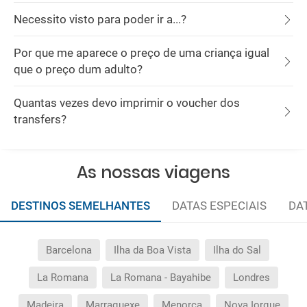
Necessito visto para poder ir a...?
Por que me aparece o preço de uma criança igual
que o preço dum adulto?
Quantas vezes devo imprimir o voucher dos
transfers?
As nossas viagens
DESTINOS SEMELHANTES
DATAS ESPECIAIS
DA
Barcelona
Ilha da Boa Vista
Ilha do Sal
La Romana
La Romana - Bayahibe
Londres
Madeira
Marraquexe
Menorca
Nova Iorque