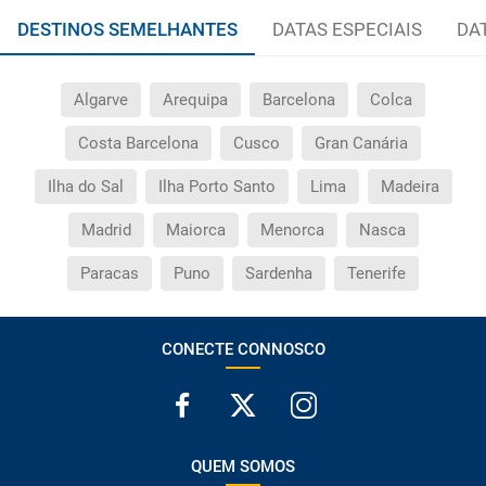
DESTINOS SEMELHANTES
DATAS ESPECIAIS
DA
Algarve
Arequipa
Barcelona
Colca
Costa Barcelona
Cusco
Gran Canária
Ilha do Sal
Ilha Porto Santo
Lima
Madeira
Madrid
Maiorca
Menorca
Nasca
Paracas
Puno
Sardenha
Tenerife
CONECTE CONNOSCO
QUEM SOMOS