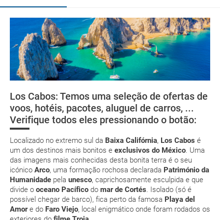
O incrível espectáculo das baleias
Organize a sua viagem
e-mail
Documentação
deverá imprimi-la
Como chegar
low cost
Los Cabos: Temos uma seleção de ofertas de
Telefones úteis
Costas
Nadar entre
Golfe
voos, hotéis, pacotes, aluguel de carros, ...
privilegiadas
gigantes
suplemento extra
Verifique todos eles pressionando o botão:
Moedas e tipos de câmbios
pacote de
férias
Localizado no extremo sul da
Baixa Califórnia
,
Los Cabos
é
um dos destinos mais bonitos e
exclusivos do México
. Uma
das imagens mais conhecidas desta bonita terra é o seu
icónico
Arco
, uma formação rochosa declarada
Património da
Humanidade
pela
unesco
, caprichosamente esculpida e que
divide o
oceano Pacífico
do
mar de Cortés
. Isolado (só é
Posso cancelar ou modificar a reserva da viagem?
possível chegar de barco), fica perto da famosa
Playa del
Que custos podem ser originados por um
Amor
e do
Faro Viejo
, local enigmático onde foram rodados os
cancelamento ou modificação da viagem?
exteriores do
filme Troia
.