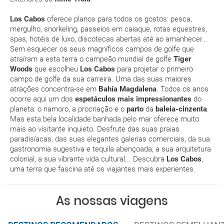
Los Cabos
oferece planos para todos os gostos: pesca,
Que validade deve ter o meu passaporte para viajar
mergulho,
snorkeling
, passeios em
caiaque,
rotas equestres,
para...?
spas, hotéis de luxo, discotecas abertas até ao amanhecer...
Sem esquecer os seus magníficos campos de golfe que
atraíram a esta terra o campeão mundial de golfe
Tiger
Com quanta antecedência tenho de estar no
Woods
que escolheu
Los Cabos
para projetar o primeiro
aeroporto?
campo de golfe da sua carreira. Uma das suas maiores
atrações concentra-se em
Bahía Magdalena
. Todos os anos
Como posso reservar uma viagem de pacote de
ocorre aqui um dos
espetáculos mais impressionantes
do
férias no site?
planeta: o namoro, a procriação e o
parto
da
baleia-cinzenta
.
Mas esta bela localidade banhada pelo mar oferece muito
mais ao visitante inquieto. Desfrute das suas praias
Ao efectuar a reserva um dos serviços ficou
paradisíacas, das suas elegantes galerias comerciais, da sua
pendente de confirmação. Como sei se se confirma
gastronomia sugestiva e tequila abençoada, a sua arquitetura
a viagem?
colonial, a sua vibrante vida cultural... Descubra
Los Cabos
,
uma terra que fascina até os viajantes mais experientes.
Como sei se há lugares disponíveis na viagem que
quero reservar?
As nossas viagens
Se tenho os transfers incluídos, onde me devo