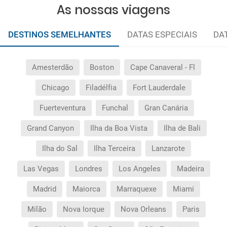
As nossas viagens
DESTINOS SEMELHANTES
DATAS ESPECIAIS
DA
Amesterdão
Boston
Cape Canaveral - Fl
Chicago
Filadélfia
Fort Lauderdale
Fuerteventura
Funchal
Gran Canária
Grand Canyon
Ilha da Boa Vista
Ilha de Bali
Ilha do Sal
Ilha Terceira
Lanzarote
Las Vegas
Londres
Los Angeles
Madeira
Madrid
Maiorca
Marraquexe
Miami
Milão
Nova Iorque
Nova Orleans
Paris