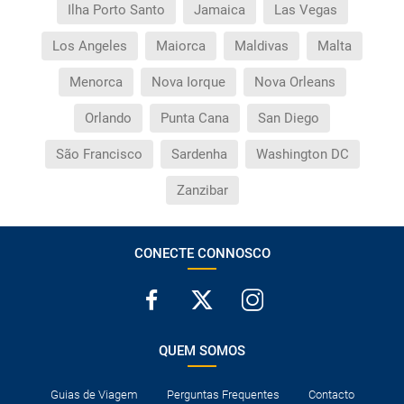
Ilha Porto Santo
Jamaica
Las Vegas
Los Angeles
Maiorca
Maldivas
Malta
Menorca
Nova Iorque
Nova Orleans
Orlando
Punta Cana
San Diego
São Francisco
Sardenha
Washington DC
Zanzibar
CONECTE CONNOSCO
QUEM SOMOS
Guias de Viagem
Perguntas Frequentes
Contacto