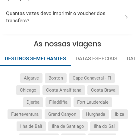
Quantas vezes devo imprimir o voucher dos
transfers?
As nossas viagens
DESTINOS SEMELHANTES
DATAS ESPECIAIS
DA
Algarve
Boston
Cape Canaveral - Fl
Chicago
Costa Amalfitana
Costa Brava
Djerba
Filadélfia
Fort Lauderdale
Fuerteventura
Grand Canyon
Hurghada
Ibiza
Ilha de Bali
Ilha de Santiago
Ilha do Sal