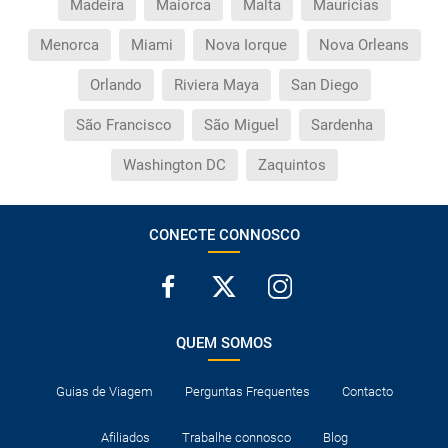
Madeira
Maiorca
Malta
Maurícias
Menorca
Miami
Nova Iorque
Nova Orleans
Orlando
Riviera Maya
San Diego
São Francisco
São Miguel
Sardenha
Washington DC
Zaquintos
CONECTE CONNOSCO
QUEM SOMOS
Guias de Viagem
Perguntas Frequentes
Contacto
Afiliados
Trabalhe connosco
Blog