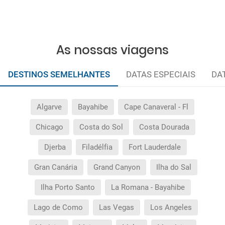
As nossas viagens
DESTINOS SEMELHANTES
DATAS ESPECIAIS
DA
Algarve
Bayahibe
Cape Canaveral - Fl
Chicago
Costa do Sol
Costa Dourada
Djerba
Filadélfia
Fort Lauderdale
Gran Canária
Grand Canyon
Ilha do Sal
Ilha Porto Santo
La Romana - Bayahibe
Lago de Como
Las Vegas
Los Angeles