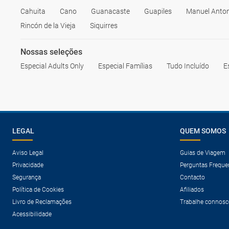
Cahuita
Cano
Guanacaste
Guapiles
Manuel Anton
Rincón de la Vieja
Siquirres
Nossas seleções
Especial Adults Only
Especial Famílias
Tudo Incluído
E
LEGAL
QUEM SOMOS
Aviso Legal
Guias de Viagem
Privacidade
Perguntas Freque
Segurança
Contacto
Política de Cookies
Afiliados
Livro de Reclamações
Trabalhe connosc
Acessibilidade