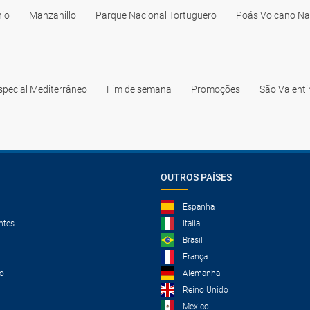
io
Manzanillo
Parque Nacional Tortuguero
Poás Volcano Na
special Mediterrâneo
Fim de semana
Promoções
São Valent
OUTROS PAÍSES
Espanha
ntes
Italia
Brasil
França
o
Alemanha
Reino Unido
Mexico