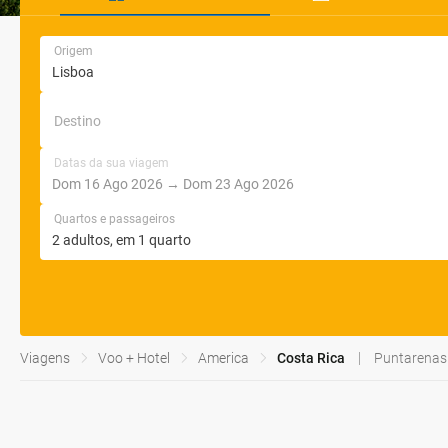
Origem
Destino
Datas da sua viagem
Quartos e passageiros
Viagens
Voo + Hotel
America
Costa Rica
Puntarenas