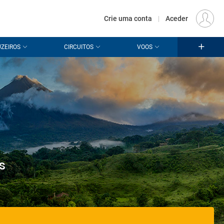
€
Origem
LISBOA (LIS)
PT
EUR
Crie uma conta
|
Aceder
ZEIROS
CIRCUITOS
VOOS
s