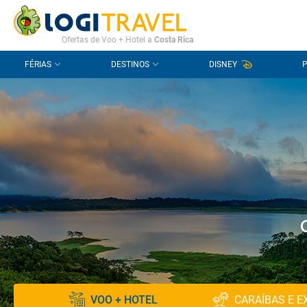
CONTACTO
PERGUNTAS FREQUENTES
Ofertas de Voo + Hotel a
Costa Rica
FÉRIAS
DESTINOS
DISNEY
VOO + HOTEL
CARAÍBAS E E