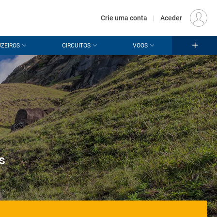
€
Origem
LISBOA (LIS)
PT
EUR
Crie uma conta
|
Aceder
ZEIROS
CIRCUITOS
VOOS
s