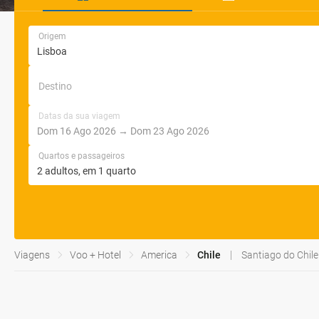
Origem
Destino
Datas da sua viagem
Quartos e passageiros
Viagens
Voo + Hotel
America
Chile
Santiago do Chile