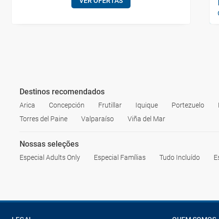
VER OFERTAS
Destinos recomendados
Arica
Concepción
Frutillar
Iquique
Portezuelo
Torres del Paine
Valparaíso
Viña del Mar
Nossas seleções
Especial Adults Only
Especial Famílias
Tudo Incluído
E