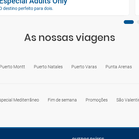
Especial Adults Only
O destino perfeito para dois.
As nossas viagens
Puerto Montt
Puerto Natales
Puerto Varas
Punta Arenas
special Mediterrâneo
Fim de semana
Promoções
São Valent