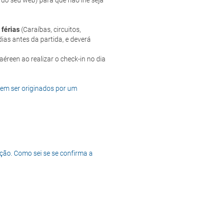
 do seu web) para que não lhe seja
 férias
(Caraíbas, circuitos,
ias antes da partida, e deverá
dem ser originados por um
ção. Como sei se se confirma a