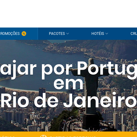
PROMOÇÕES
PACOTES
HOTÉIS
CRU
iajar por Portug
em
Rio de Janeiro