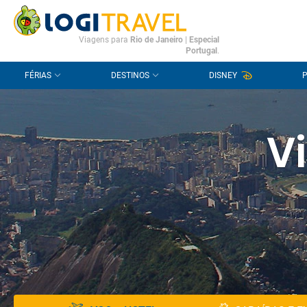
CONTACTO
PERGUNTAS FREQUENTES
Viagens para
Rio de Janeiro
|
Especial
Portugal
.
FÉRIAS
DESTINOS
DISNEY
V