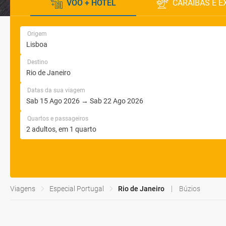
VOO + HOTEL
CARAÍBAS E E
Origem
Destino
Datas da sua viagem
Quartos e passageiros
Viagens
Especial Portugal
Rio de Janeiro
Búzios