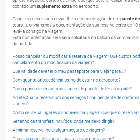
apresentação do cartão de embarque (que deverá realizar através
cobrado um
suplemento extra
no aeroporto.
Caso seja necessário enviar-lhe a documentação de um
pacote de
tours...), enviaremos a documentação da sua reserva cerca de 10 d
levá-la consigo na viagem.
Esta documentação será será solicitada no balcão da companhia aéreen ao realizar o check-in no dia
da partida.
Posso cancelar ou modificar a reserva da viagem? Que custos po
cancelamento ou modificação da viagem?
Que validade deve ter o meu passaporte para viajar para...?
Com quanta antecedência tenho de estar no aeroporto?
Como posso reservar uma viagem de pacote de férias no site?
Ao efectuar a reserva um dos serviços ficou pendente de confirma
viagem?
Como sei se há lugares disponíveis na viagem que quero reservar?
Se tenho os transfers incluídos, onde me devo dirigir?
A minha reserva inclui algum seguro de viagem?
Quais as condições gerais nas reservas das viagens?