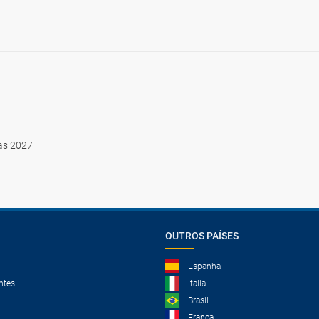
as 2027
OUTROS PAÍSES
Espanha
ntes
Italia
Brasil
França