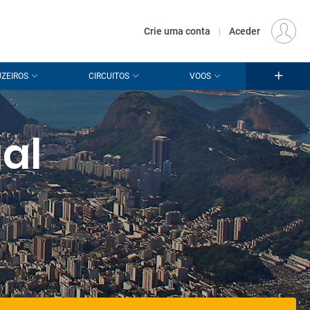
€
Origem
LISBOA (LIS)
PT
EUR
Crie uma conta
|
Aceder
ZEIROS
CIRCUITOS
VOOS
al