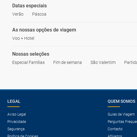
Datas especiais
Verão
Páscoa
As nossas opções de viagem
Voo + Hotel
Nossas seleções
Especial Famílias
Fim de semana
São Valentim
Partid
LEGAL
QUEM SOMOS
Aviso Legal
Guias de Viagem
Privacidade
Perguntas Freque
Segurança
Contacto
Política de Cookies
Afiliados