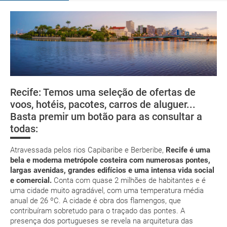
Organize sua viagem
Documentação
e-mail
Como chegar?
deverá imprimi-la
Assistência médica
low cost
Recife: Temos uma seleção de ofertas de
Segurança
Florianópolis
Fernando de
Río de Janei
voos, hotéis, pacotes, carros de aluguer...
Noronha
suplemento extra
Basta premir um botão para as consultar a
todas:
pacote de
férias
Atravessada pelos rios Capibaribe e Berberibe,
Recife é uma
bela e moderna metrópole costeira com numerosas pontes,
largas avenidas, grandes edifícios e uma intensa vida social
e comercial.
Conta com quase 2 milhões de habitantes e é
uma cidade muito agradável, com uma temperatura média
Posso cancelar ou modificar a reserva da viagem?
anual de 26 ºC. A cidade é obra dos flamengos, que
Que custos podem ser originados por um
contribuíram sobretudo para o traçado das pontes. A
cancelamento ou modificação da viagem?
presença dos portugueses se revela na arquitetura das