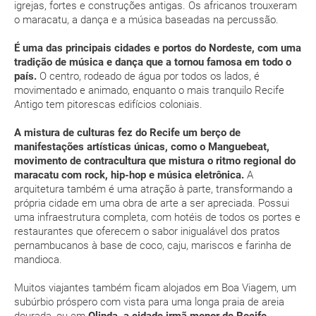
igrejas, fortes e construções antigas. Os africanos trouxeram
o maracatu, a dança e a música baseadas na percussão.
Que validade deve ter o meu passaporte para viajar
para...?
É uma das principais cidades e portos do Nordeste, com uma
tradição de música e dança que a tornou famosa em todo o
Com quanta antecedência tenho de estar no
país.
O centro, rodeado de água por todos os lados, é
movimentado e animado, enquanto o mais tranquilo Recife
aeroporto?
Antigo tem pitorescas edifícios coloniais.
Como posso reservar uma viagem de pacote de
A mistura de culturas fez do Recife um berço de
férias no site?
manifestações artísticas únicas, como o Manguebeat,
movimento de contracultura que mistura o ritmo regional do
maracatu com rock, hip-hop e música eletrônica.
A
Ao efectuar a reserva um dos serviços ficou
arquitetura também é uma atração à parte, transformando a
pendente de confirmação. Como sei se se confirma
própria cidade em uma obra de arte a ser apreciada. Possui
a viagem?
uma infraestrutura completa, com hotéis de todos os portes e
restaurantes que oferecem o sabor inigualável dos pratos
Como sei se há lugares disponíveis na viagem que
pernambucanos à base de coco, caju, mariscos e farinha de
mandioca.
quero reservar?
Muitos viajantes também ficam alojados em Boa Viagem, um
Se tenho os transfers incluídos, onde me devo
subúrbio próspero com vista para uma longa praia de areia
dirigir?
dourada, ou em
Olinda, a cidade irmã menor de Recife,