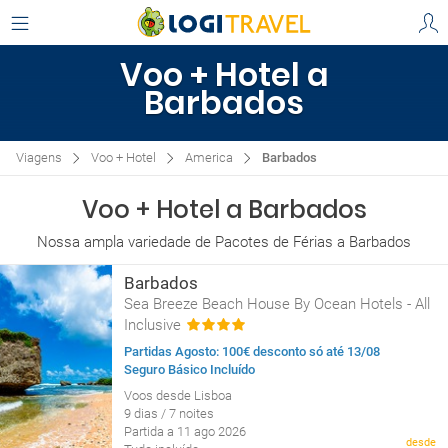
Voo + Hotel a
Barbados
Viagens
Voo + Hotel
America
Barbados
Voo + Hotel a Barbados
Nossa ampla variedade de Pacotes de Férias a Barbados
Barbados
Sea Breeze Beach House By Ocean Hotels - All
Inclusive
Partidas Agosto: 100€ desconto só até 13/08
Seguro Básico Incluído
Voos desde Lisboa
9 dias / 7 noites
Partida a 11 ago 2026
desde