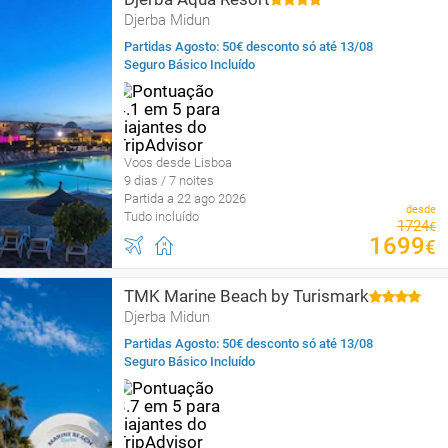
Djerba Midun
Partidas Agosto: 50€ desconto só até 13/08
Seguro Básico Incluído
Voos desde Lisboa
9 dias / 7 noites
Partida a 22 ago 2026
desde
Tudo incluído
1724
€
1699
€
TMK Marine Beach by Turismark
Djerba Midun
Partidas Agosto: 50€ desconto só até 13/08
Seguro Básico Incluído