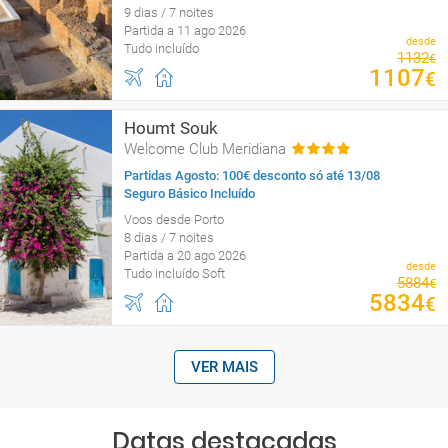
9 dias / 7 noites
Partida a 11 ago 2026
desde
Tudo incluído
1132
€
1107
€
Houmt Souk
Welcome Club Meridiana
Partidas Agosto: 100€ desconto só até 13/08
Seguro Básico Incluído
Voos desde Porto
8 dias / 7 noites
Partida a 20 ago 2026
desde
Tudo incluído Soft
5884
€
5834
€
VER MAIS
Datas destacadas