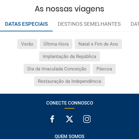
As nossas viagens
DATAS ESPECIAIS
DESTINOS SEMELHANTES
DA
Verão
Última Hora
Natal e Fim de Ano
Implantação da República
Dia da Imaculada Conceição
Páscoa
Restauração da Independência
CONECTE CONNOSCO
QUEM SOMOS