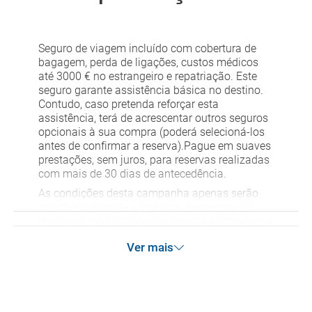
Seguro de viagem incluído com cobertura de
bagagem, perda de ligações, custos médicos
até 3000 € no estrangeiro e repatriação. Este
seguro garante assistência básica no destino.
Contudo, caso pretenda reforçar esta
assistência, terá de acrescentar outros seguros
opcionais à sua compra (poderá selecioná-los
antes de confirmar a reserva).Pague em suaves
prestações, sem juros, para reservas realizadas
com mais de 30 dias de antecedência.
As condições desta campanha apenas serão
aplicáveis durante a vigência da mesma. As
possíveis modificações na reserva posteriores a
esta campanha ficam excluídas das condições
Ver mais
de promoção anteriormente mencionadas.
Desconto não acumulável.