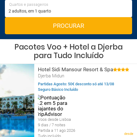
Quartos e passageiros
PROCURAR
Pacotes Voo + Hotel a Djerba
para Tudo Incluído
Hotel Sidi Mansour Resort & Spa
Djerba Midun
Partidas Agosto: 50€ desconto só até 13/08
Seguro Básico Incluído
Voos desde Lisboa
9 dias / 7 noites
Partida a 11 ago 2026
desde
Tudo incluído