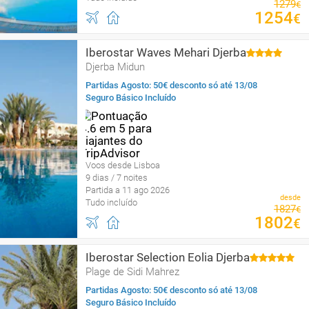
1279
€
1254
€
Iberostar Waves Mehari Djerba
Djerba Midun
Partidas Agosto: 50€ desconto só até 13/08
Seguro Básico Incluído
Voos desde Lisboa
9 dias / 7 noites
Partida a 11 ago 2026
desde
Tudo incluído
1827
€
1802
€
Iberostar Selection Eolia Djerba
Plage de Sidi Mahrez
Partidas Agosto: 50€ desconto só até 13/08
Seguro Básico Incluído