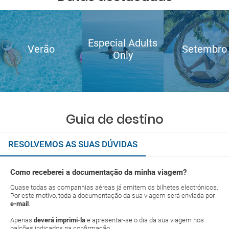
Especial Adults
Verão
Setembro
Only
Guia de destino
RESOLVEMOS AS SUAS DÚVIDAS
Como receberei a documentação da minha viagem?
Quase todas as companhias aéreas já emitem os bilhetes electrónicos.
Por este motivo, toda a documentação da sua viagem será enviada por
e-mail
.
Apenas
deverá imprimi-la
e apresentar-se o dia da sua viagem nos
balcões indicados na confirmação