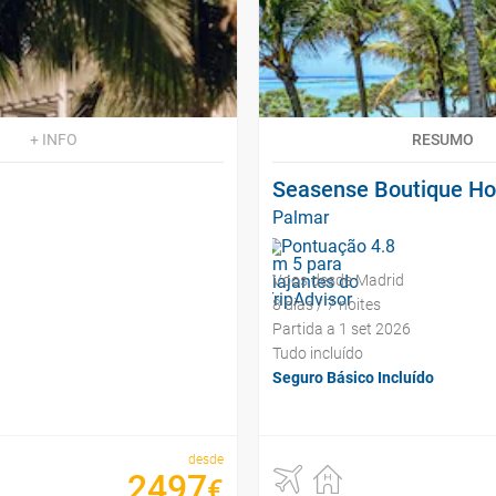
+ INFO
RESUMO
Seasense Boutique Ho
Palmar
Voos desde Madrid
8 dias / 7 noites
Partida a 1 set 2026
Tudo incluído
Seguro Básico Incluído
desde
2497
€