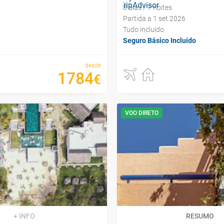
8 dias / 7 noites
Partida a 1 set 2026
Tudo incluído
Seguro Básico Incluído
desde
1784
€
VOO DIRETO
+ INFO
RESUMO