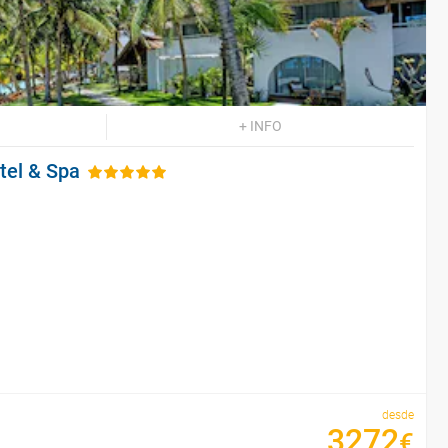
+ INFO
tel & Spa
desde
3272
€