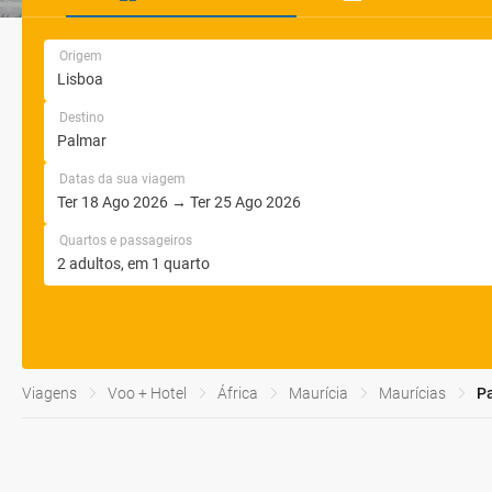
Origem
Destino
Datas da sua viagem
Quartos e passageiros
Viagens
Voo + Hotel
África
Maurícia
Maurícias
P