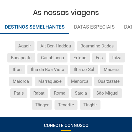
As nossas viagens
DESTINOS SEMELHANTES
DATAS ESPECIAIS
DA
Agadir
Ait Ben Haddou
Boumalne Dades
Budapeste
Casablanca
Erfoud
Fes
Ibiza
Ifran
Ilha da Boa Vista
Ilha do Sal
Madeira
Maiorca
Marraquexe
Menorca
Ouarzazate
Paris
Rabat
Roma
Saïdia
São Miguel
Tânger
Tenerife
Tinghir
CONECTE CONNOSCO