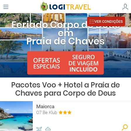
Feriado Corpo de Deus
VER CONDIÇÕES
em
Praia de Chaves
Pacotes Voo + Hotel a Praia de
Chaves para Corpo de Deus
Maiorca
O7 Be Klub