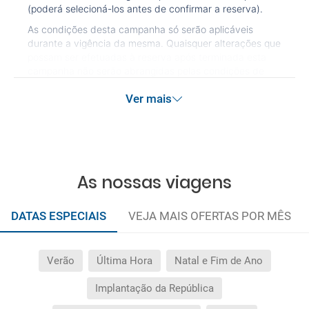
(poderá selecioná-los antes de confirmar a reserva).
As condições desta campanha só serão aplicáveis
durante a vigência da mesma. Quaisquer alterações que
possam ser efetuadas à reserva após terminada esta
campanha não serão abrangidas pelas condições de
promoção anteriormente referidas. Desconto não
Ver mais
acumulável.
As nossas viagens
DATAS ESPECIAIS
VEJA MAIS OFERTAS POR MÊS
Verão
Última Hora
Natal e Fim de Ano
Implantação da República