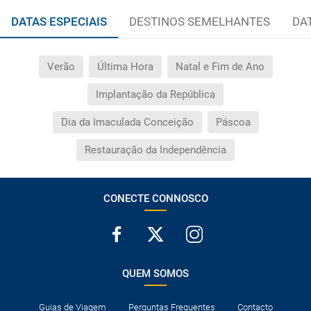
DATAS ESPECIAIS
DESTINOS SEMELHANTES
DA
Verão
Última Hora
Natal e Fim de Ano
Implantação da República
Dia da Imaculada Conceição
Páscoa
Restauração da Independência
CONECTE CONNOSCO
QUEM SOMOS
Guias de Viagem
Perguntas Frequentes
Contacto