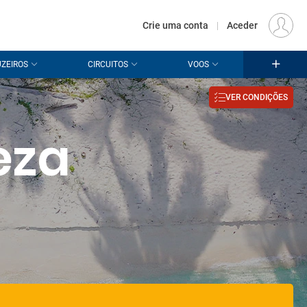
€
Origem
LISBOA (LIS)
PT
EUR
Crie uma conta
|
Aceder
ZEIROS
CIRCUITOS
VOOS
VER CONDIÇÕES
eza