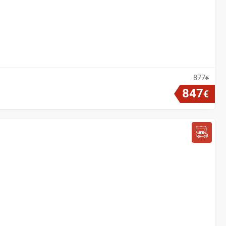
877
€
847
€