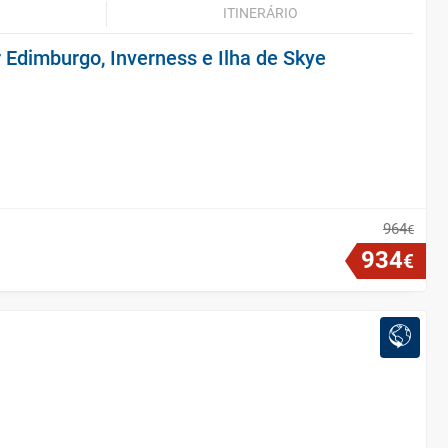
ITINERÁRIO
 Edimburgo, Inverness e Ilha de Skye
964
€
934
€