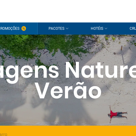
PROMOÇÕES
PACOTES
HOTÉIS
CRU
agens Natur
Verão
arro