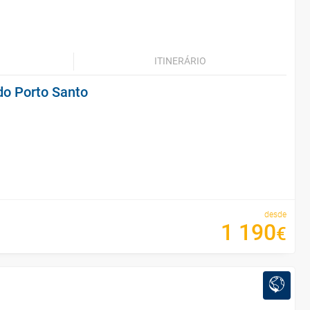
ITINERÁRIO
do Porto Santo
desde
1
190
€