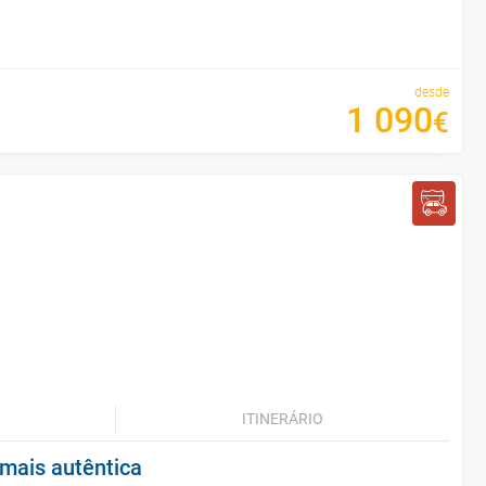
desde
1
090
€
ITINERÁRIO
 mais autêntica