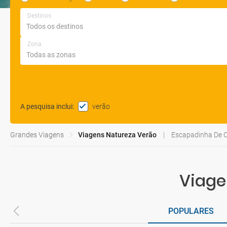
Destinos
Zona
verão
A pesquisa inclui
:
Grandes Viagens
Viagens Natureza Verão
Escapadinha De C
Viage
POPULARES