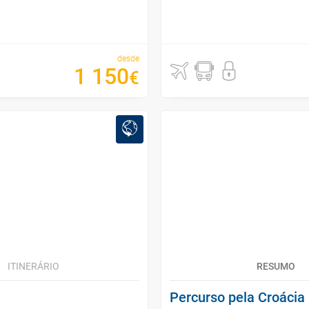
desde
1
150
€
ITINERÁRIO
RESUMO
Percurso pela Croácia