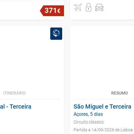
371
€
ITINERÁRIO
RESUMO
al - Terceira
São Miguel e Terceira
Açores, 5 dias
Circuito clássico
Partida a 14/09/2026 de Lisboa