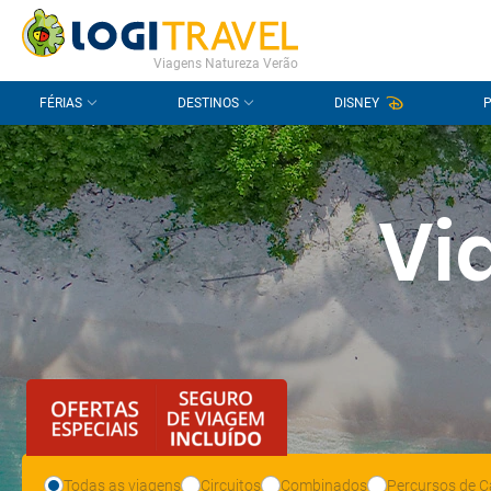
CONTACTO
PERGUNTAS FREQUENTES
Viagens Natureza Verão
FÉRIAS
DESTINOS
DISNEY
Vi
Todas as viagens
Circuitos
Combinados
Percursos de C