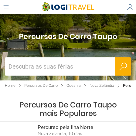
Percursos De Carro Taupo
Descubra as suas férias
Home
Percursos De Carro
Oceânia
Nova Zelândia
Percur
Percursos De Carro Taupo
mais Populares
Percurso pela Ilha Norte
Nova Zelândia, 10 dias