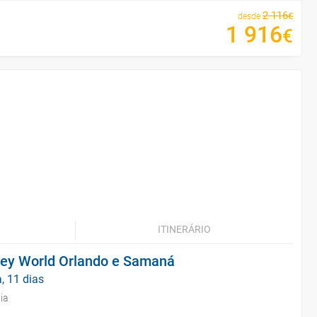
2
116
€
desde
1
916
€
ITINERÁRIO
ney World Orlando e Samaná
, 11 dias
ia