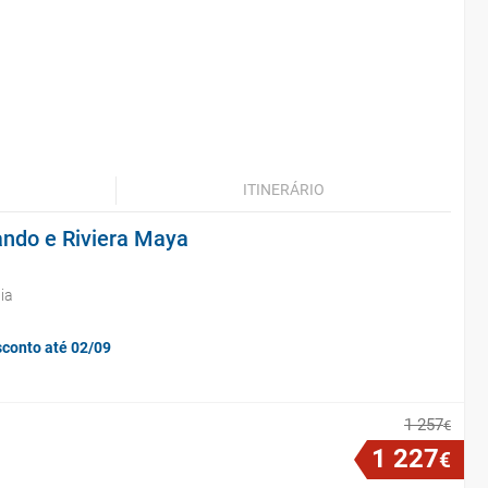
ITINERÁRIO
ando e Riviera Maya
ia
sconto até 02/09
1
257
€
1
227
€