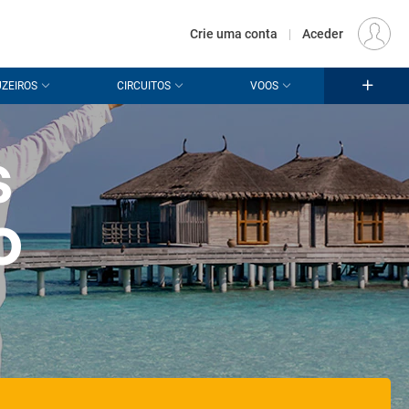
€
Origem
LISBOA (LIS)
PT
EUR
Crie uma conta
|
Aceder
ZEIROS
CIRCUITOS
VOOS
s
o