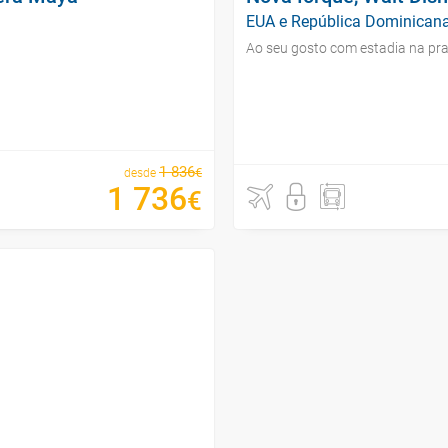
EUA e República Dominicana
Ao seu gosto com estadia na pra
1
836
€
desde
1
736
€