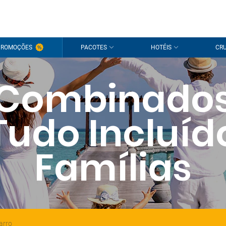
PROMOÇÕES
PACOTES
HOTÉIS
CRU
Combinado
Tudo Incluíd
Famílias
arro