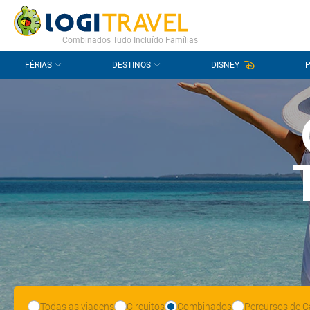
CONTACTO
PERGUNTAS FREQUENTES
Combinados Tudo Incluído Famílias
FÉRIAS
DESTINOS
DISNEY
Todas as viagens
Circuitos
Combinados
Percursos de C