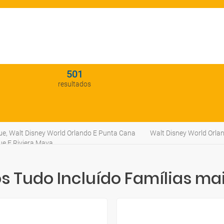
501
resultados
ue, Walt Disney World Orlando E Punta Cana
Walt Disney World Orla
ue E Riviera Maya
 Tudo Incluído Famílias mai