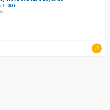
, 11 dias
ia