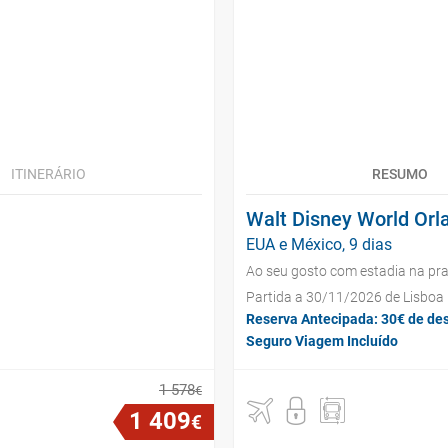
ITINERÁRIO
RESUMO
Walt Disney World Orl
EUA e México, 9 dias
Ao seu gosto com estadia na pra
Partida a 30/11/2026 de Lisboa
Reserva Antecipada: 30€ de de
Seguro Viagem Incluído
1
578
€
1
409
€