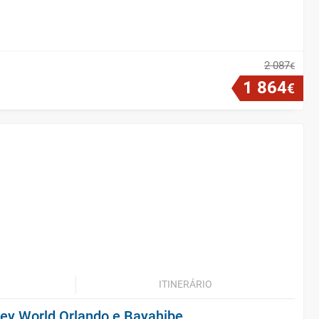
2
087
€
1
864
€
ITINERÁRIO
ney World Orlando e Bayahibe