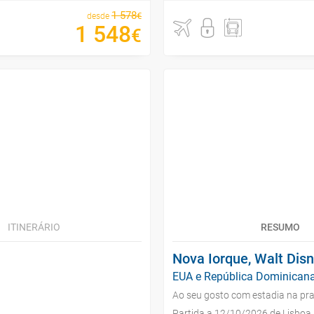
1
578
€
desde
1
548
€
ITINERÁRIO
RESUMO
Nova Iorque, Walt Dis
EUA e República Dominicana
Ao seu gosto com estadia na pra
Partida a 12/10/2026 de Lisboa