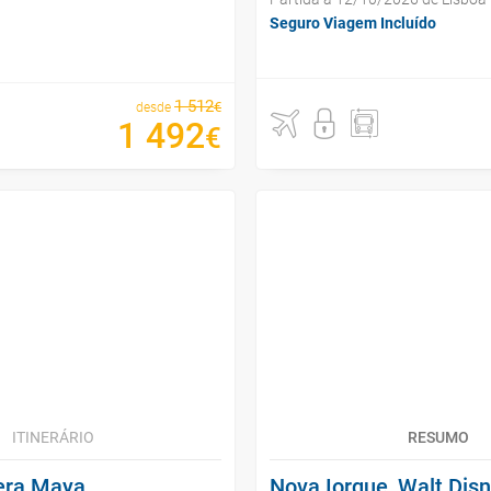
Seguro Viagem Incluído
1
512
€
desde
1
492
€
ITINERÁRIO
RESUMO
iera Maya
Nova Iorque, Walt Dis