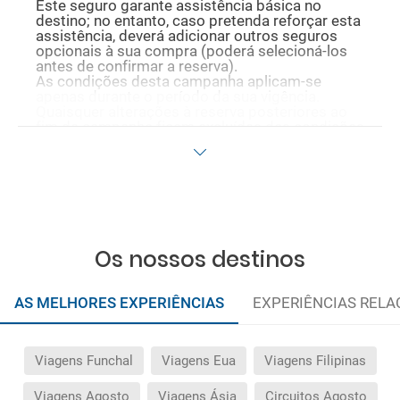
Este seguro garante assistência básica no
destino; no entanto, caso pretenda reforçar esta
assistência, deverá adicionar outros seguros
opcionais à sua compra (poderá selecioná-los
antes de confirmar a reserva).
As condições desta campanha aplicam-se
apenas durante o período da sua vigência.
Quaisquer alterações à reserva posteriores ao
fim da campanha ficam excluídas das condições
promocionais anteriormente mencionadas.
Desconto não acumulável.
Os nossos destinos
AS MELHORES EXPERIÊNCIAS
EXPERIÊNCIAS REL
Viagens Funchal
Viagens Eua
Viagens Filipinas
Viagens Agosto
Viagens Ásia
Circuitos Agosto