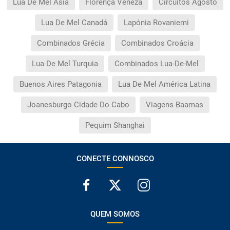
Lua De Mel Ásia
Florença Veneza
Circuitos Agosto
Lua De Mel Canadá
Lapónia Rovaniemi
Combinados Grécia
Combinados Croácia
Lua De Mel Turquia
Combinados Lua-De-Mel
Buenos Aires Patagonia
Lua De Mel América Latina
Joanesburgo Cidade Do Cabo
Viagens Baamas
Pequim Shanghai
CONECTE CONNOSCO
QUEM SOMOS