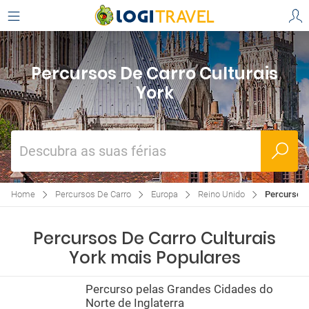
Percursos De Carro Culturais
York
Descubra as suas férias
Home
Percursos De Carro
Europa
Reino Unido
Percursos 
Percursos De Carro Culturais
York mais Populares
Percurso pelas Grandes Cidades do
Norte de Inglaterra