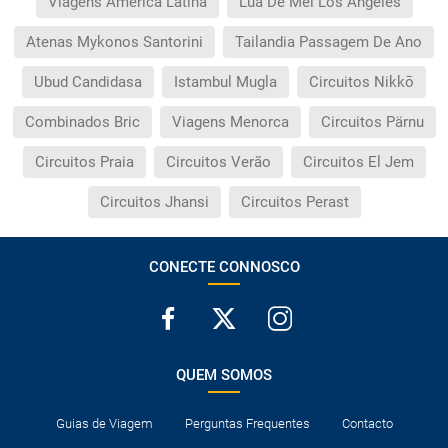
Viagens América Latina
Lua De Mel Los Angeles
Atenas Mykonos Santorini
Tailandia Passagem De Ano
Ubud Candidasa
Istambul Mugla
Circuitos Nikkō
Combinados Bric
Viagens Menorca
Circuitos Pärnu
Circuitos Praia
Circuitos Verão
Circuitos El Jem
Circuitos Jhansi
Circuitos Perast
CONECTE CONNOSCO
QUEM SOMOS
Guias de Viagem
Perguntas Frequentes
Contacto