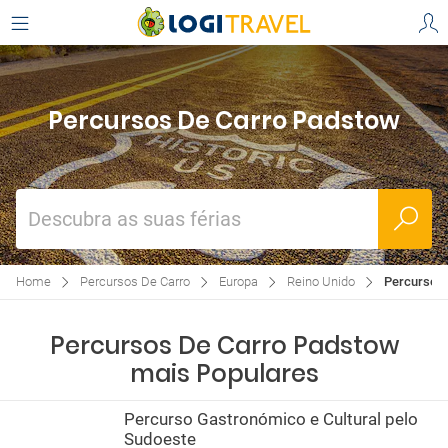
Percursos De Carro Padstow
Descubra as suas férias
Home
Percursos De Carro
Europa
Reino Unido
Percursos
Percursos De Carro Padstow
mais Populares
Percurso Gastronómico e Cultural pelo
Sudoeste