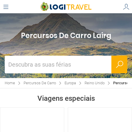
Percursos De Carro Lairg
Descubra as suas férias
Home
Percursos De Carro
Europa
Reino Unido
Percursos 
Viagens especiais