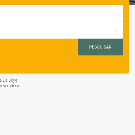
PESQUISAR
ha De Skye
rras Altas)
rras Altas)