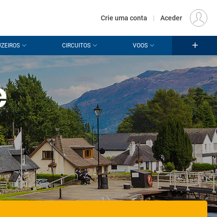
€
Origem
LISBOA (LIS)
PT
EUR
Crie uma conta
|
Aceder
ZEIROS
CIRCUITOS
VOOS
e