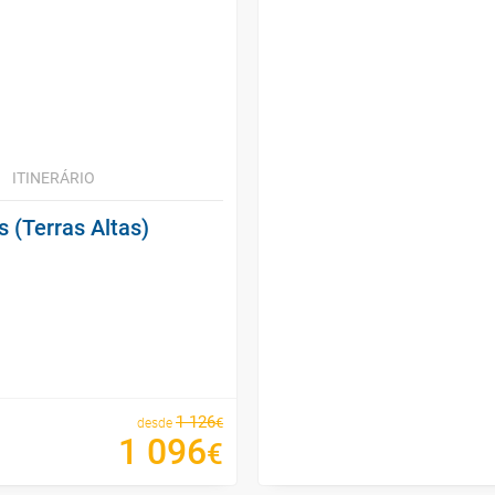
ITINERÁRIO
 (Terras Altas)
1
126
€
desde
1
096
€