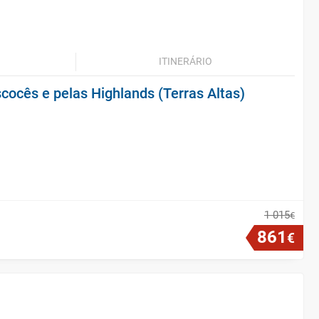
ITINERÁRIO
cocês e pelas Highlands (Terras Altas)
1
015
€
861
€