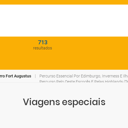
713
resultados
rro Fort Augustus
Percurso Essencial Por Edimburgo, Inverness E Il
Percurso Pelo Oeste Escocês E Pelas Highlands (Te
Percurso Pelo Norte Escocês E Pelas Highlands (Te
Viagens especiais