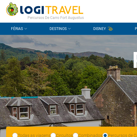
CONTACTO
PERGUNTAS FREQUENTES
Percursos De Carro Fort Augustus
FÉRIAS
DESTINOS
DISNEY
Todas as viagens
Circuitos
Combinados
Percursos de C