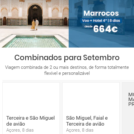
Combinados para Setembro
Viagem combinada de 2 ou mais destinos, de forma totalmente
flexível e personalizável
M
M
P
Terceira e São Miguel
São Miguel, Faial e
de avião
Terceira de avião
Açores, 8 dias
Açores, 8 dias