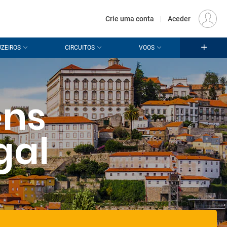
€
Origem
LISBOA (LIS)
PT
EUR
Crie uma conta
|
Aceder
ZEIROS
CIRCUITOS
VOOS
ens
gal