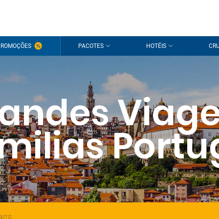
PROMOÇÕES
PACOTES
HOTÉIS
CRU
andes Viag
milias Portu
arro