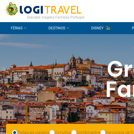
CONTACTO
PERGUNTAS FREQUENTES
Grandes Viagens Familias Portugal
FÉRIAS
DESTINOS
DISNEY
Gr
Fa
Todas as viagens
Circuitos
Combinados
Percursos de C