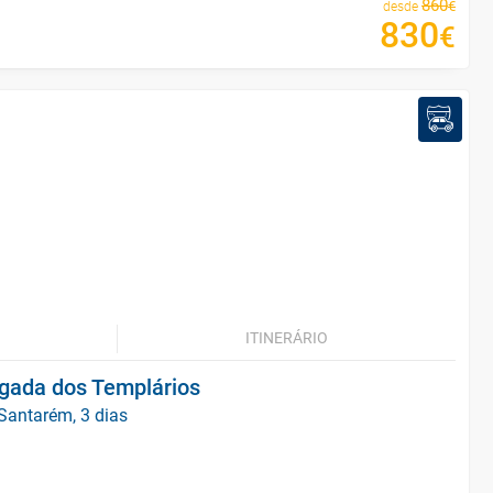
860
€
desde
830
€
ITINERÁRIO
gada dos Templários
 Santarém, 3 dias