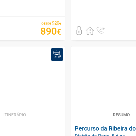
920
€
desde
890
€
ITINERÁRIO
RESUMO
Percurso da Ribeira do