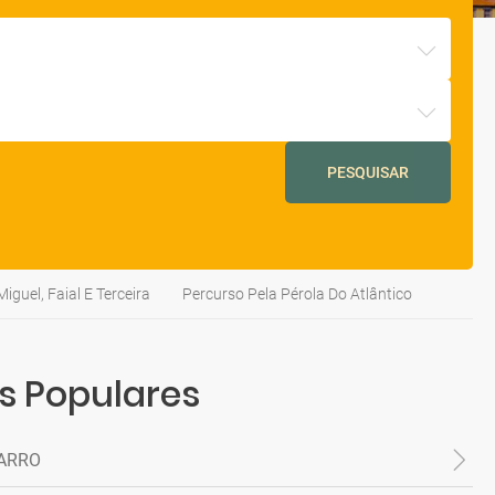
PESQUISAR
iguel, Faial E Terceira
Percurso Pela Pérola Do Atlântico
s Populares
ARRO