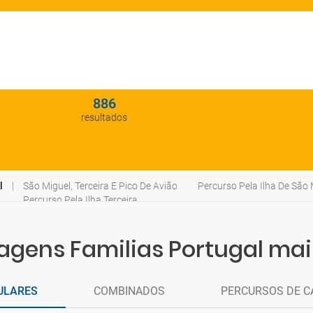
886
resultados
l
São Miguel, Terceira E Pico De Avião
Percurso Pela Ilha De São M
Percurso Pela Ilha Terceira
agens Familias Portugal mai
ULARES
COMBINADOS
PERCURSOS DE C