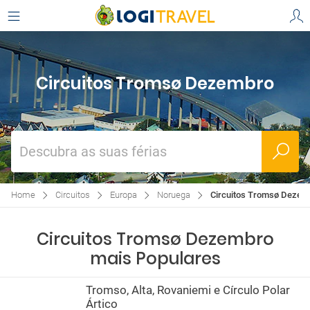
Circuitos Tromsø Dezembro
Descubra as suas férias
Home
Circuitos
Europa
Noruega
Circuitos Tromsø Dezem
Circuitos Tromsø Dezembro
mais Populares
Tromso, Alta, Rovaniemi e Círculo Polar
Ártico