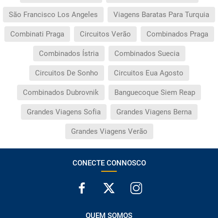
São Francisco Los Angeles
Viagens Baratas Para Turquia
Combinati Praga
Circuitos Verão
Combinados Praga
Combinados Ístria
Combinados Suecia
Circuitos De Sonho
Circuitos Eua Agosto
Combinados Dubrovnik
Banguecoque Siem Reap
Grandes Viagens Sofia
Grandes Viagens Berna
Grandes Viagens Verão
CONECTE CONNOSCO
QUEM SOMOS