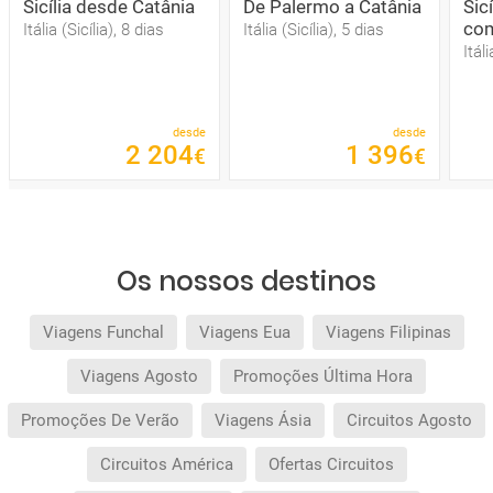
Sicília desde Catânia
De Palermo a Catânia
Sic
com
Itália (Sicília), 8 dias
Itália (Sicília), 5 dias
Itál
desde
desde
2
204
1
396
€
€
Os nossos destinos
Viagens Funchal
Viagens Eua
Viagens Filipinas
Viagens Agosto
Promoções Última Hora
Promoções De Verão
Viagens Ásia
Circuitos Agosto
Circuitos América
Ofertas Circuitos