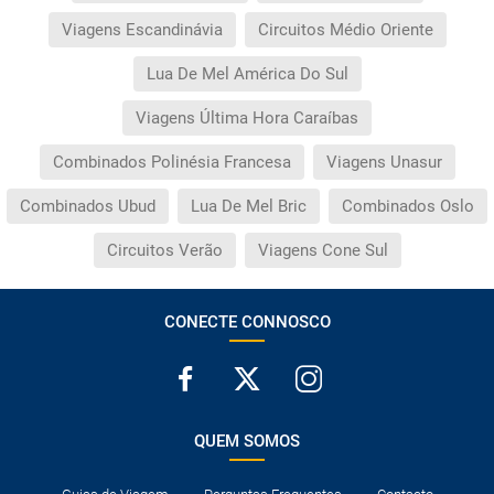
Viagens Escandinávia
Circuitos Médio Oriente
Lua De Mel América Do Sul
Viagens Última Hora Caraíbas
Combinados Polinésia Francesa
Viagens Unasur
Combinados Ubud
Lua De Mel Bric
Combinados Oslo
Circuitos Verão
Viagens Cone Sul
CONECTE CONNOSCO
QUEM SOMOS