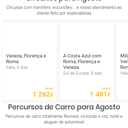
Circuitos com transfers, excursões... e nosso atendimento ao
cliente feito por especialistas
Veneza, Florença e
A Costa Azul com
Mil
Roma
Roma, Florença e
Ven
Veneza
Ro
Itália, 6 dias
Sul da Europa, 8 dias
Itál
desde
desde
1
262
1
481
€
€
Percursos de Carro para Agosto
Percursos de carro totalmente flexíveis, incluindo o voo, hotel e
aluguer de automóvel