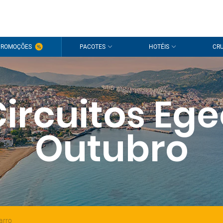
PROMOÇÕES
PACOTES
HOTÉIS
CRU
ircuitos Eg
Outubro
arro