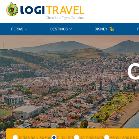
CONTACTO
PERGUNTAS FREQUENTES
Circuitos Egeo Outubro
FÉRIAS
DESTINOS
DISNEY
C
Todas as viagens
Circuitos
Combinados
Percursos de C