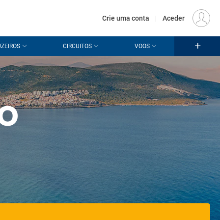
€
Origem
LISBOA (LIS)
PT
EUR
Crie uma conta
|
Aceder
ZEIROS
CIRCUITOS
VOOS
eo