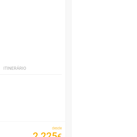
ITINERÁRIO
desde
2
225
€