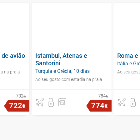
i de avião
Istambul, Atenas e
Roma e 
Santorini
Itália e Gr
Turquia e Grécia, 10 dias
a na praia
Ao seu gost
Ao seu gosto com estadia na praia
732
784
€
€
722
774
€
€