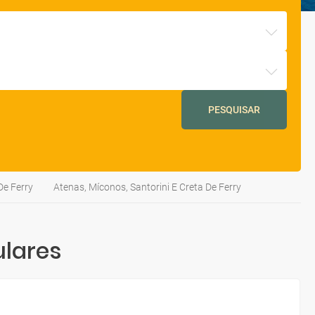
PESQUISAR
De Ferry
Atenas, Míconos, Santorini E Creta De Ferry
ulares