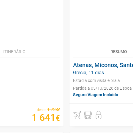
ITINERÁRIO
RESUMO
Atenas, Míconos, Santo
Grécia, 11 dias
Estadia com visita e praia
Partida a 05/10/2026 de Lisboa
Seguro Viagem Incluído
1
723
€
desde
1
641
€