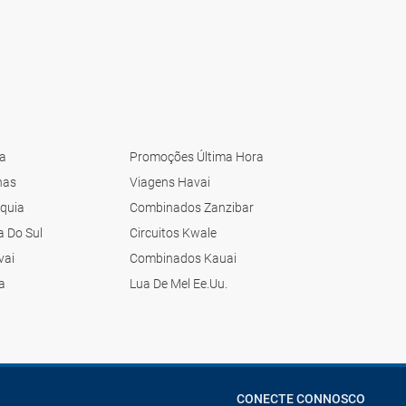
ia
Promoções Última Hora
nas
Viagens Havai
quia
Combinados Zanzibar
a Do Sul
Circuitos Kwale
vai
Combinados Kauai
ca
Lua De Mel Ee.Uu.
CONECTE CONNOSCO