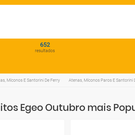
652
resultados
as, Míconos E Santorini De Ferry
Atenas, Míconos Paros E Santorini 
itos Egeo Outubro mais Pop