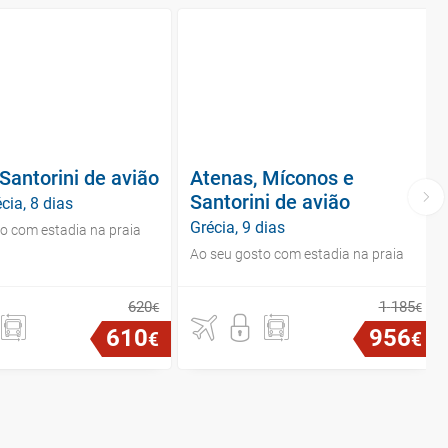
Santorini de avião
Atenas, Míconos e
Santorini de avião
écia, 8 dias
Grécia, 9 dias
o com estadia na praia
Ao seu gosto com estadia na praia
620
1
185
€
€
610
956
€
€