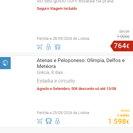
Ao seu gosto com estadia na praia
Seguro Viagem Incluído
desde
1
000
€
Partida a 28/09/2026 de Lisboa
764
€
Atenas e Peloponeso: Olímpia, Delfos e
Metéora
Grécia, 8 dias
Estadia e circuito
Agosto e Setembro: 50€ desconto só até 13/08
desde
Partida a 25/09/2026 de Lisboa
1
648
€
1
598
€