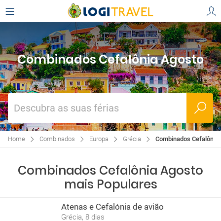
Combinados Cefalônia Agosto
Descubra as suas férias
Home
Combinados
Europa
Grécia
Combinados Cefalônia
Combinados Cefalônia Agosto
mais Populares
Atenas e Cefalónia de avião
Grécia, 8 dias