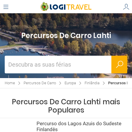
Percursos De Carro Lahti
Descubra as suas férias
Home
Percursos De Carro
Europa
Finlândia
Percursos De 
Percursos De Carro Lahti mais
Populares
Percurso dos Lagos Azuis do Sudeste
Finlandês