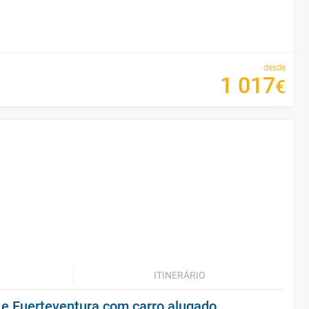
desde
1
017
€
ITINERÁRIO
e e Fuerteventura com carro alugado