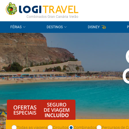
CONTACTO
PERGUNTAS FREQUENTES
Combinados Gran Canária Verão
FÉRIAS
DESTINOS
DISNEY
Todas as viagens
Circuitos
Combinados
Percursos de C