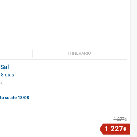
ITINERÁRIO
 Sal
 8 dias
ia
to só até 13/08
1
277
€
1
227
€