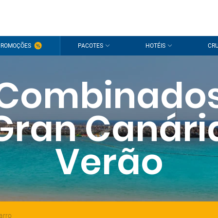
PROMOÇÕES
PACOTES
HOTÉIS
CRU
Combinado
Gran Canári
Verão
arro