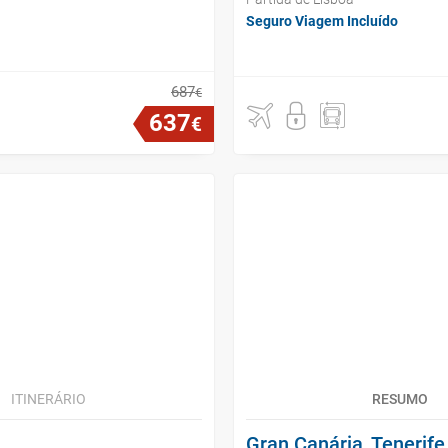
Seguro Viagem Incluído
687
€
637
€
ITINERÁRIO
RESUMO
Gran Canária, Tenerif