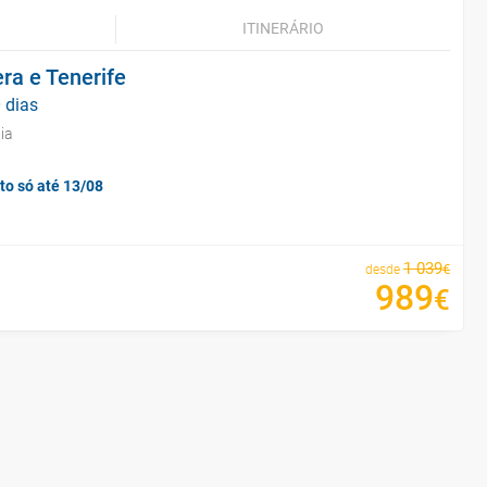
ITINERÁRIO
ra e Tenerife
 dias
ia
to só até 13/08
1
039
€
desde
989
€