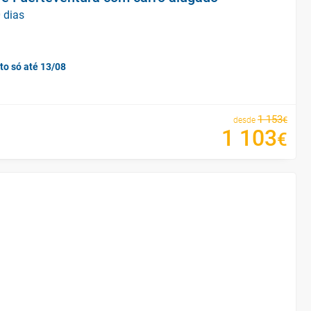
 dias
to só até 13/08
1
153
€
desde
1
103
€