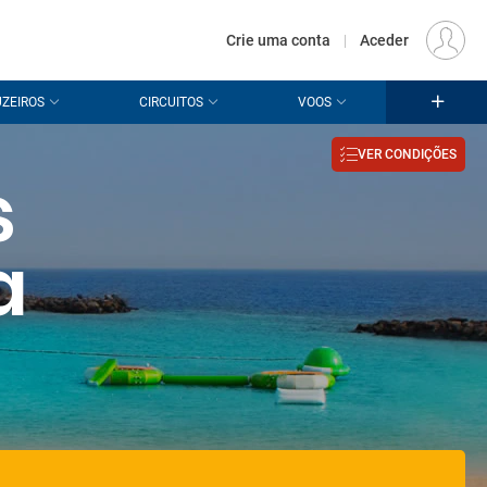
€
Origem
LISBOA (LIS)
PT
EUR
Crie uma conta
|
Aceder
ZEIROS
CIRCUITOS
VOOS
VER CONDIÇÕES
s
a