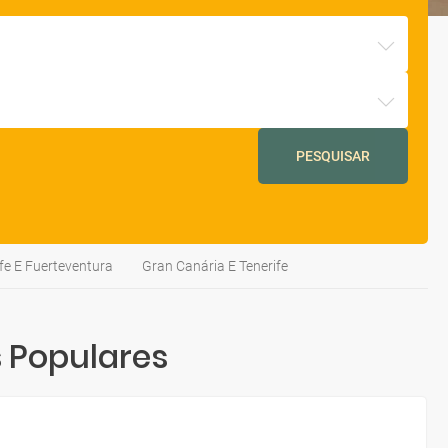
PESQUISAR
fe E Fuerteventura
Gran Canária E Tenerife
 Populares