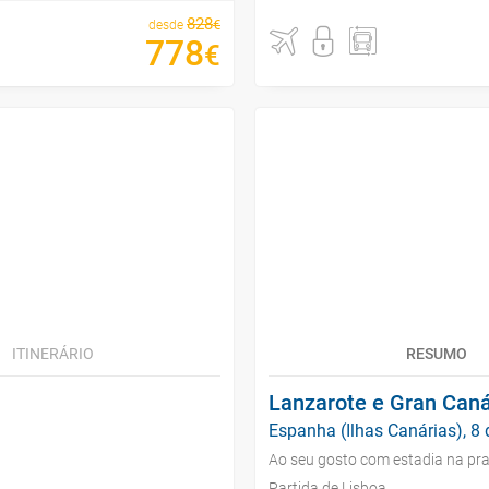
828
€
desde
778
€
ITINERÁRIO
RESUMO
Lanzarote e Gran Caná
Espanha (Ilhas Canárias), 8 
Ao seu gosto com estadia na pra
Partida de Lisboa