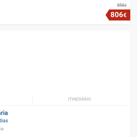
856
€
806
€
ITINERÁRIO
ria
dias
ia