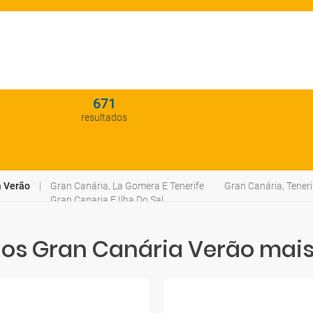
671
resultados
 Verão
Gran Canária, La Gomera E Tenerife
Gran Canária, Teneri
Gran Canaria E Ilha Do Sal
s Gran Canária Verão mais