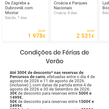
De Zagrebe a
Croácia e Parques
Lju
Dubrovnik com
Nacionais
Bós
Mostar
Croácia, 8 dias
Balc
Balcãs, 7 dias
desde
desde
1
978
2
521
€
€
Condições de Férias de
Verão
Até 300€ de desconto*
nas reservas de
Percursos de carro
, efetuadas entre o dia 4 de
agosto de 2026 e 11 de agosto de 2026
(inclusive)
), com datas de partida entre 4 de
agosto de 2026 e 30 de Setembro de 2026:
30€
de desconto para reservas entre
500€ e
1499€.
50€
de desconto para reservas entre
1500€ e
2499€
.