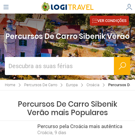
VER CONDIÇÕES
Percursos De Carro Sibenik Verão
Descubra as suas férias
Home
Percursos De Carro
Europa
Croácia
Percursos De C
Percursos De Carro Sibenik
Verão mais Populares
Percurso pela Croácia mais autêntica
Croácia, 9 dias