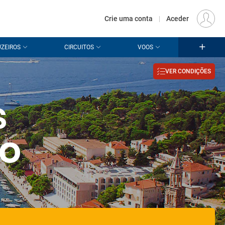
€
Origem
LISBOA (LIS)
PT
EUR
Crie uma conta
|
Aceder
ZEIROS
CIRCUITOS
VOOS
VER CONDIÇÕES
s
ão