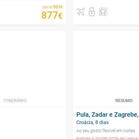
927
€
desde
877
€
ITINERÁRIO
RESUMO
Pula, Zadar e Zagrebe,
Croácia, 8 dias
Ao seu gosto flexível em noites
Partida a 29/08/2026 de Lisboa