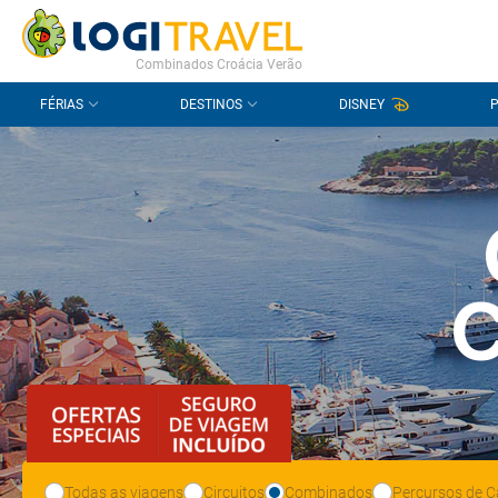
CONTACTO
PERGUNTAS FREQUENTES
Combinados Croácia Verão
FÉRIAS
DESTINOS
DISNEY
C
Todas as viagens
Circuitos
Combinados
Percursos de C