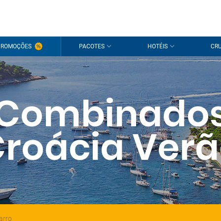
PROMOÇÕES
PACOTES
HOTÉIS
CRU
Combinado
roácia Ver
arro