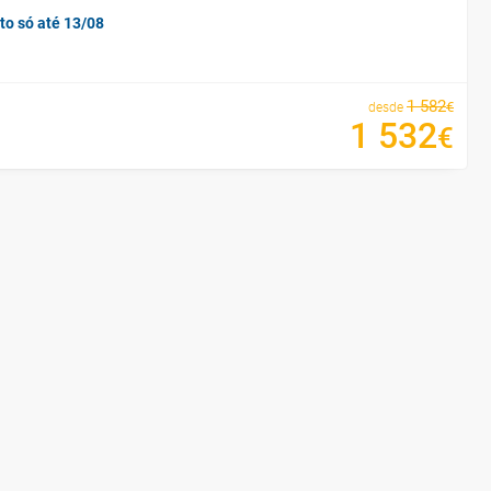
to só até 13/08
1
582
€
desde
1
532
€