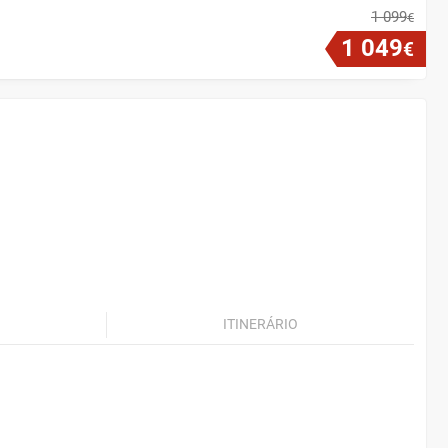
1
099
€
1
049
€
ITINERÁRIO