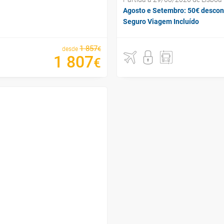
Agosto e Setembro: 50€ descon
Seguro Viagem Incluído
1
857
€
desde
1
807
€