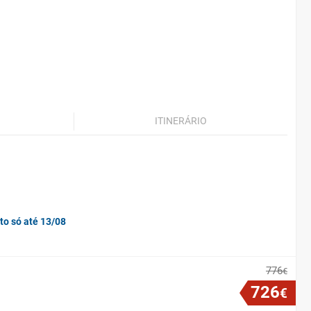
ITINERÁRIO
to só até 13/08
776
€
726
€